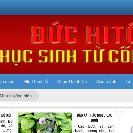
ện nhạc
File Thánh lễ
Nhạc Thánh Ca
Album ảnh
Tải 
Mùa thường niên