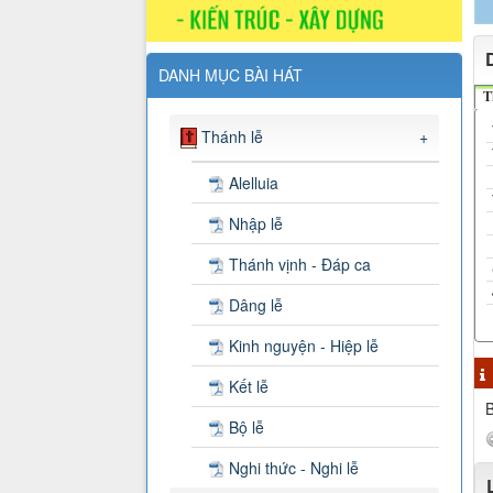
DANH MỤC BÀI HÁT
T
Thánh lễ
+
Alelluia
Nhập lễ
Thánh vịnh - Đáp ca
Dâng lễ
Kinh nguyện - Hiệp lễ
Kết lễ
B
Bộ lễ
Nghi thức - Nghi lễ