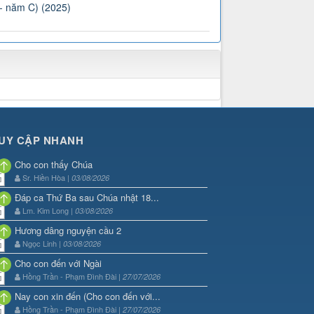
 - năm C) (2025)
UY CẬP NHANH
Cho con thấy Chúa
Sr. Hiền Hòa |
03/08/2026
Đáp ca Thứ Ba sau Chúa nhật 18...
Lm. Kim Long |
03/08/2026
Hương dâng nguyện cầu 2
Ngọc Linh |
03/08/2026
Cho con đến với Ngài
Hồng Trần - Phạm Đình Đài |
27/07/2026
Nay con xin đến (Cho con đến với...
Hồng Trần - Phạm Đình Đài |
27/07/2026