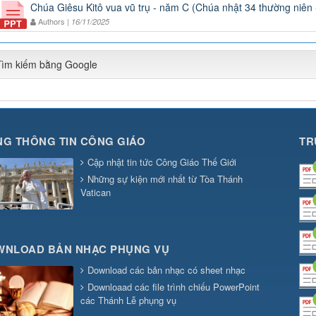
Chúa Giêsu Kitô vua vũ trụ - năm C (Chúa nhật 34 thường niên
Authors |
16/11/2025
Tìm kiếm bằng Google
G THÔNG TIN CÔNG GIÁO
TR
Cập nhật tin tức Công Giáo Thế Giới
Những sự kiện mới nhất từ Tòa Thánh
Vatican
WNLOAD BẢN NHẠC PHỤNG VỤ
Download các bản nhạc có sheet nhạc
Downloaad các file trình chiếu PowerPoint
các Thánh Lễ phụng vụ