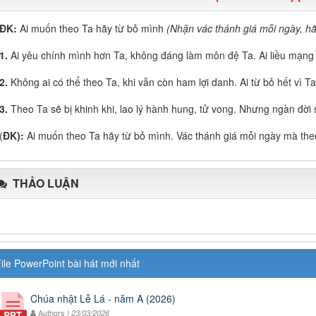
ĐK:
Ai muốn theo Ta hãy từ bỏ mình
(Nhận vác thánh giá mỗi ngày, hã
1.
Ai yêu chính mình hơn Ta, không đáng làm môn đệ Ta. Ai liều mạng 
2.
Không ai có thể theo Ta, khi vẫn còn ham lợi danh. Ai từ bỏ hết vì Ta
3.
Theo Ta sẽ bị khinh khi, lao lý hành hung, tử vong. Nhưng ngàn đời 
(
ĐK):
Ai muốn theo Ta hãy từ bỏ mình. Vác thánh giá mỗi ngày mà the
THẢO LUẬN
ile PowerPoint bài hát mới nhất
Chúa nhật Lễ Lá - năm A (2026)
Authors |
23/03/2026