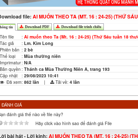
Download file:
AI MUỐN THEO TA (MT. 16 : 24-25) (THỨ S
Download PDF
Download file trình chiếu
hông tin
Tên file
:
Ai muốn theo Ta (Mt. 16 : 24-25) (Thứ Sáu tuần 18 th
Tác giả
:
Lm. Kim Long
Phiên bản
:
2 bè
Thể loại
:
Mùa thường niên
Imprimatur
:
N/A
Bản quyền
:
Thánh ca Mùa Thường Niên A, trang 193
Cập nhật
:
29/08/2023 10:41
Đã xem
:
862 lần
|
Tải về:
4
lần
ĐÁNH GIÁ
ạn đánh giá thế nào về file này?
Hãy click vào hình sao để đánh giá File
Lời bài hát - Lời kinh:
AI MUỐN THEO TA (MT. 16 : 24-25) 