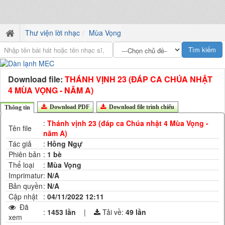
Thư viện lời nhạc
Mùa Vọng
Download file:
THÁNH VỊNH 23 (ĐÁP CA CHÚA NHẬT
4 MÙA VỌNG - NĂM A)
Download PDF
Download file trình chiếu
Thông tin
:
Thánh vịnh 23 (đáp ca Chúa nhật 4 Mùa Vọng -
Tên file
năm A)
Tác giả
:
Hồng Ngự
Phiên bản
:
1 bè
Thể loại
:
Mùa Vọng
Imprimatur
:
N/A
Bản quyền
:
N/A
Cập nhật
:
04/11/2022 12:11
Đã
:
1453 lần
|
Tải về:
49
lần
xem