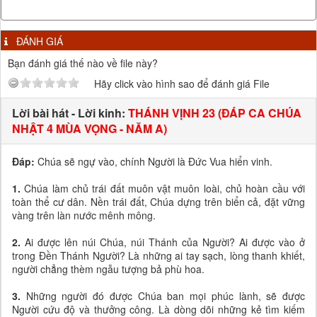
ĐÁNH GIÁ
Bạn đánh giá thế nào về file này?
Hãy click vào hình sao để đánh giá File
Lời bài hát - Lời kinh:
THÁNH VỊNH 23 (ĐÁP CA CHÚA
NHẬT 4 MÙA VỌNG - NĂM A)
Đáp:
Chúa sẽ ngự vào, chính Người là Đức Vua hiển vinh.
1.
Chúa làm chủ trái đất muôn vật muôn loài, chủ hoàn cầu với
toàn thể cư dân. Nền trái đất, Chúa dựng trên biển cả, đặt vững
vàng trên làn nước mênh mông.
2.
Ai được lên núi Chúa, núi Thánh của Người? Ai được vào ở
trong Đền Thánh Người? Là những ai tay sạch, lòng thanh khiết,
người chẳng thèm ngẫu tượng bả phù hoa.
3.
Những người đó được Chúa ban mọi phúc lành, sẽ được
Người cứu độ và thưởng công. Là dòng dõi những kẻ tìm kiếm