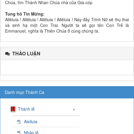
Chúa, tìm Thánh Nhan Chúa nhà của Gia-cóp
Tung hô Tin Mừng:
Allêluia ! Allêluia ! Allêluia ! Allêluia ! Này đây Trinh Nữ sẽ thụ thai
và sinh hạ một Con Trai. Người ta sẽ gọi tên Con Trẻ là
Emmanuel, nghĩa là Thiên Chúa ở cùng chúng ta.
THẢO LUẬN
Danh mục Thánh Ca
Thánh lễ
+
Alelluia
Nhập lễ