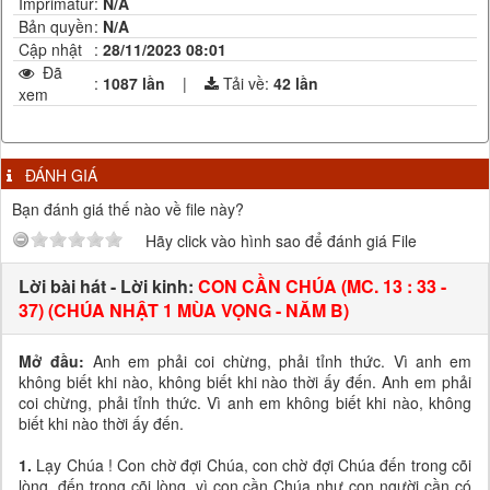
Imprimatur
:
N/A
Bản quyền
:
N/A
Cập nhật
:
28/11/2023 08:01
Đã
:
1087 lần
|
Tải về:
42
lần
xem
ĐÁNH GIÁ
Bạn đánh giá thế nào về file này?
Hãy click vào hình sao để đánh giá File
Lời bài hát - Lời kinh:
CON CẦN CHÚA (MC. 13 : 33 -
37) (CHÚA NHẬT 1 MÙA VỌNG - NĂM B)
Mở đầu:
Anh em phải coi chừng, phải tỉnh thức. Vì anh em
không biết khi nào, không biết khi nào thời ấy đến. Anh em phải
coi chừng, phải tỉnh thức. Vì anh em không biết khi nào, không
biết khi nào thời ấy đến.
1.
Lạy Chúa ! Con chờ đợi Chúa, con chờ đợi Chúa đến trong cõi
lòng, đến trong cõi lòng, vì con cần Chúa như con người cần có