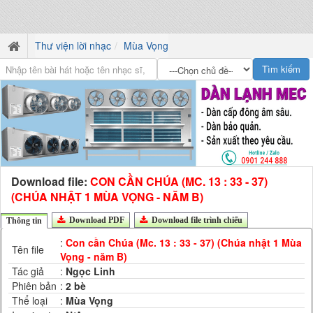
Thư viện lời nhạc
Mùa Vọng
Download file:
CON CẦN CHÚA (MC. 13 : 33 - 37)
(CHÚA NHẬT 1 MÙA VỌNG - NĂM B)
Download PDF
Download file trình chiếu
Thông tin
:
Con cần Chúa (Mc. 13 : 33 - 37) (Chúa nhật 1 Mùa
Tên file
Vọng - năm B)
Tác giả
:
Ngọc Linh
Phiên bản
:
2 bè
Thể loại
:
Mùa Vọng