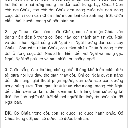
hơi thở, như nai rừng mong tìm đến suối trong. Lạy Chúa ! Con
chờ đợi Chúa, con chờ đợi Chúa đến trong cuộc đời, đến trong
cuộc đời vì con cần Chúa như muôn loài cần ánh mặt trời. Giữa
biển khơi thuyền mong về bến bình an.
2.
Lạy Chúa ! Con cảm nhận Chúa, con cảm nhận Chúa vẫn
đang hiện diện ở trong cõi lòng này, con thành tâm tin yêu Ngài
và đón nhận Ngài, sống với Ngài xin Ngài hướng dẫn con. Lạy
Chúa ! Con cảm nhận Chúa, con cảm nhận Chúa ở trong cuộc
đời, ở trong cuộc đời. Nào ai tìm kiếm đến với Ngài và mong gặp
Ngài, Ngài sẽ phù trợ và ban nhiều ơn chẳng ngơi.
3.
Cuộc sống đau thương chồng chất thống khổ triền miên đưa
tới giữa nơi lưu đầy, thế gian thay dời. Chỉ có Ngài quyền năng
đến đỡ nâng, giải thoát phận người, dẫn đưa vào con đường
sống sáng tươi. Trần gian khát khao chờ mong, mong chờ Ngài
đến, đến đem ơn lành, đến đem an bình tặng ban sự sống tái
thiết lập tình nghĩa đất trời để mọi người tìm thấy ơn phúc cứu độ
Ngài ban.
ĐK:
Có Chúa trong đời, con sẽ được, sẽ được hạnh phúc. Có
Chúa trong đời, con sẽ được, sẽ được bình an.