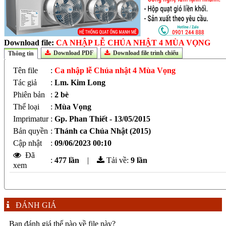
Download file:
CA NHẬP LỄ CHÚA NHẬT 4 MÙA VỌNG
Download PDF
Download file trình chiếu
Thông tin
Tên file
:
Ca nhập lễ Chúa nhật 4 Mùa Vọng
Tác giả
:
Lm. Kim Long
Phiên bản
:
2 bè
Thể loại
:
Mùa Vọng
Imprimatur
:
Gp. Phan Thiết - 13/05/2015
Bản quyền
:
Thánh ca Chúa Nhật (2015)
Cập nhật
:
09/06/2023 00:10
Đã
:
477 lần
|
Tải về:
9
lần
xem
ĐÁNH GIÁ
Bạn đánh giá thế nào về file này?