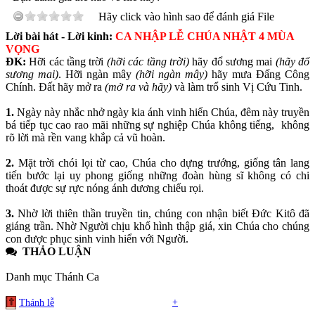
Hãy click vào hình sao để đánh giá File
Lời bài hát - Lời kinh:
CA NHẬP LỄ CHÚA NHẬT 4 MÙA
VỌNG
ĐK:
Hỡi các tầng trời
(hỡi các tầng trời)
hãy đổ sương mai
(hãy đổ
sương mai)
. Hỡi ngàn mây
(hỡi ngàn mây)
hãy mưa Đấng Công
Chính. Đất hãy mở ra
(mở ra và hãy)
và làm trổ sinh Vị Cứu Tinh.
1.
Ngày này nhắc nhở ngày kia ánh vinh hiển Chúa, đêm này truyền
bá tiếp tục cao rao mãi những sự nghiệp Chúa không tiếng, không
rõ lời mà rền vang khắp cả vũ hoàn.
2.
Mặt trời chói lọi từ cao, Chúa cho dựng trướng, giống tân lang
tiến bước lại uy phong giống những đoàn hùng sĩ không có chi
thoát được sự rực nóng ánh dương chiếu rọi.
3.
Nhờ lời thiên thần truyền tin, chúng con nhận biết Đức Kitô đã
giáng trần. Nhờ Người chịu khổ hình thập giá, xin Chúa cho chúng
con được phục sinh vinh hiển với Người.
THẢO LUẬN
Danh mục Thánh Ca
+
Thánh lễ