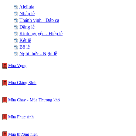
Alelluia
Nhập lễ
Thánh vịnh - Đáp ca
Dâng lễ
Kinh nguyện - Hiệp lễ
Kết lễ
Bộ lễ
Nghi thức - Nghi lễ
Mùa Vọng
Mùa Giáng Sinh
Mùa Chay - Mùa Thương khó
Mùa Phục sinh
Mùa thường niên