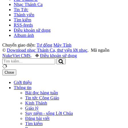
Nhạc Thánh Ca
Tin Tức
Thành viên
Tìm kiếm
RSS-feeds
Điều khoản sử dụng
Album ảnh
Chuyển giao diện:
Tự động
Máy Tính
©
Download nhạc Thánh Ca, thư viện lời nhạc
.
Mã nguồn
NukeViet CMS
.
❉
Điều khoản sử dụng
Close
Giới thiệu
Thông tin
Bài đọc hàng tuần
Tin tức Công Giáo
Kinh Thánh
Giáo lý
Suy niệm - sống Lời Chúa
Đăng bài viết
Tìm kiếm