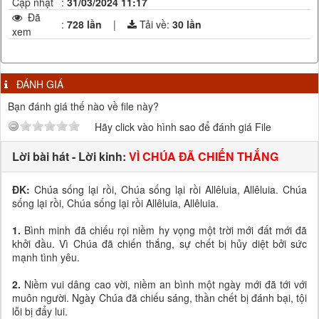
Cập nhật
:
31/03/2024 11:17
Đã
:
728 lần
|
Tải về:
30
lần
xem
ĐÁNH GIÁ
Bạn đánh giá thế nào về file này?
Hãy click vào hình sao để đánh giá File
Lời bài hát - Lời kinh:
VÌ CHÚA ĐÃ CHIẾN THẮNG
ĐK:
Chúa sống lại rồi, Chúa sống lại rồi Allêluia, Allêluia. Chúa
sống lại rồi, Chúa sống lại rồi Allêluia, Allêluia.
1.
Bình minh đã chiếu rọi niềm hy vọng một trời mới đất mới đã
khởi đầu. Vì Chúa đã chiến thắng, sự chết bị hủy diệt bởi sức
mạnh tình yêu.
2.
Niềm vui dâng cao vời, niềm an bình một ngày mới đã tới với
muôn người. Ngày Chúa đã chiếu sáng, thần chết bị đánh bại, tội
lỗi bị đẩy lui.