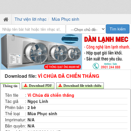
Thư viện lời nhạc
Mùa Phục sinh
Download file:
VÌ CHÚA ĐÃ CHIẾN THẮNG
Download PDF
Download file trình chiếu
Thông tin
Tên file
:
Vì Chúa đã chiến thắng
Tác giả
:
Ngọc Linh
Phiên bản
:
2 bè
Thể loại
:
Mùa Phục sinh
Imprimatur
:
N/A
Bản quyền
:
N/A