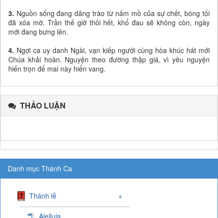
3.
Nguồn sống đang dâng trào từ nấm mồ của sự chết, bóng tối
đã xóa mờ. Trần thế giờ thôi hết, khổ đau sẽ không còn, ngày
mới đang bưng lên.
4.
Ngợi ca uy danh Ngài, vạn kiếp người cùng hòa khúc hát mới
Chúa khải hoàn. Nguyện theo đường thập giá, vì yêu nguyện
hiến trọn để mai này hiển vang.
THẢO LUẬN
Danh mục Thánh Ca
Thánh lễ
+
Alelluia