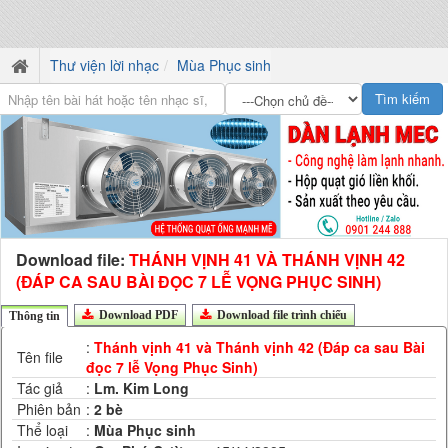
Thư viện lời nhạc
Mùa Phục sinh
Download file:
THÁNH VỊNH 41 VÀ THÁNH VỊNH 42
(ĐÁP CA SAU BÀI ĐỌC 7 LỄ VỌNG PHỤC SINH)
Download PDF
Download file trình chiếu
Thông tin
:
Thánh vịnh 41 và Thánh vịnh 42 (Đáp ca sau Bài
Tên file
đọc 7 lễ Vọng Phục Sinh)
Tác giả
:
Lm. Kim Long
Phiên bản
:
2 bè
Thể loại
:
Mùa Phục sinh