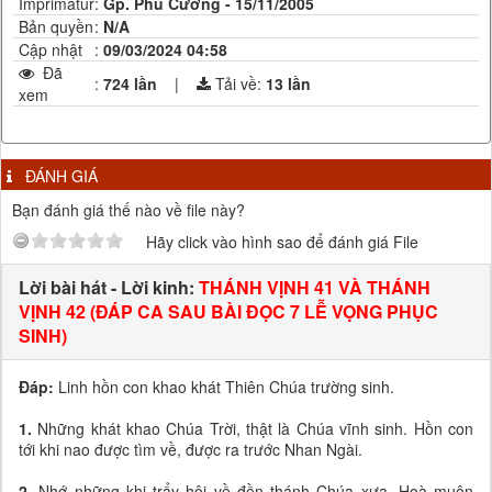
Imprimatur
:
Gp. Phú Cường - 15/11/2005
Bản quyền
:
N/A
Cập nhật
:
09/03/2024 04:58
Đã
:
724 lần
|
Tải về:
13
lần
xem
ĐÁNH GIÁ
Bạn đánh giá thế nào về file này?
Hãy click vào hình sao để đánh giá File
Lời bài hát - Lời kinh:
THÁNH VỊNH 41 VÀ THÁNH
VỊNH 42 (ĐÁP CA SAU BÀI ĐỌC 7 LỄ VỌNG PHỤC
SINH)
Đáp:
Linh hồn con khao khát Thiên Chúa trường sinh.
1.
Những khát khao Chúa Trời, thật là Chúa vĩnh sinh. Hồn con
tới khi nao được tìm về, được ra trước Nhan Ngài.
2.
Nhớ những khi trẩy hội về đền thánh Chúa xưa. Hoà muôn