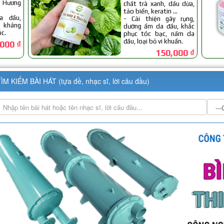
ÌM KIẾM BÀI HÁT (tựa đề, nhạc sĩ, lời câu đầu)