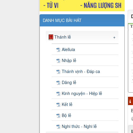
DANH MỤC BÀI HÁT
T
Thánh lễ
+
Alelluia
Nhập lễ
Thánh vịnh - Đáp ca
Dâng lễ
Kinh nguyện - Hiệp lễ
Kết lễ
B
Bộ lễ
Nghi thức - Nghi lễ