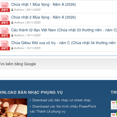
Chúa nhật 1 Mùa Vọng - Năm A (2026)
Authors |
30/11/2025
Chúa nhật 2 Mùa Vọng - Năm A (2026)
Authors |
30/11/2025
Các thánh tử đạo Việt Nam (Chúa nhật 33 thường niên - năm C
Authors |
16/11/2025
Chúa Giêsu Kitô vua vũ trụ - năm C (Chúa nhật 34 thường niên
Authors |
16/11/2025
Tìm kiếm bằng Google
WNLOAD BẢN NHẠC PHỤNG VỤ
TR
Download các bản nhạc có sheet nhạc
Downloaad các file trình chiếu PowerPoint
các Thánh Lễ phụng vụ