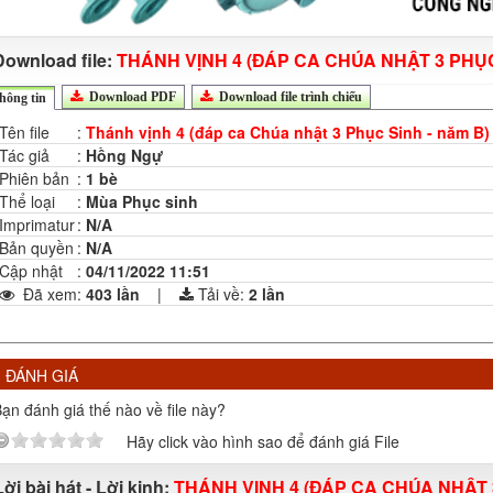
Download file:
THÁNH VỊNH 4 (ĐÁP CA CHÚA NHẬT 3 PHỤC
Download PDF
Download file trình chiếu
hông tin
Tên file
:
Thánh vịnh 4 (đáp ca Chúa nhật 3 Phục Sinh - năm B)
Tác giả
:
Hồng Ngự
Phiên bản
:
1 bè
Thể loại
:
Mùa Phục sinh
Imprimatur
:
N/A
Bản quyền
:
N/A
Cập nhật
:
04/11/2022 11:51
Đã xem
:
403 lần
|
Tải về:
2
lần
ĐÁNH GIÁ
ạn đánh giá thế nào về file này?
Hãy click vào hình sao để đánh giá File
Lời bài hát - Lời kinh:
THÁNH VỊNH 4 (ĐÁP CA CHÚA NHẬT 