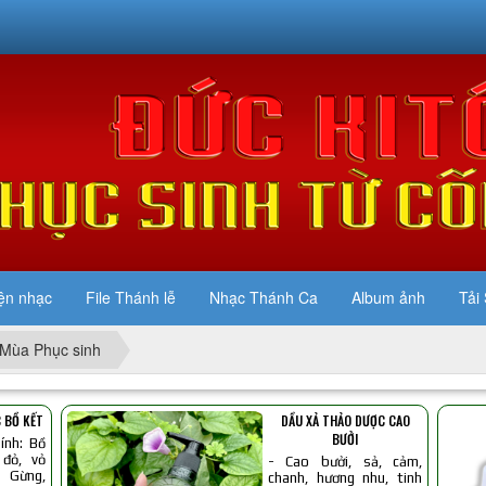
ện nhạc
File Thánh lễ
Nhạc Thánh Ca
Album ảnh
Tải 
Mùa Phục sinh