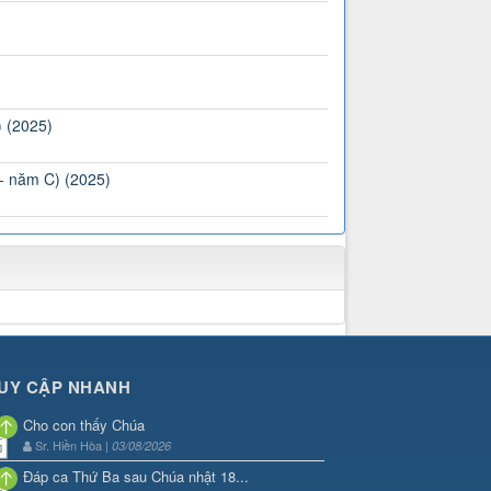
) (2025)
 - năm C) (2025)
UY CẬP NHANH
Cho con thấy Chúa
Sr. Hiền Hòa |
03/08/2026
Đáp ca Thứ Ba sau Chúa nhật 18...