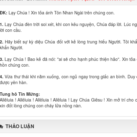
ĐK:
Lạy Chúa ! Xin tỏa ánh Tôn Nhan Ngài trên chúng con.
1.
Lạy Chúa đèn trời soi xét, khi con kêu nguyện, Chúa đáp lời. Lúc ng
lời con cầu.
2.
Hãy biết sự kỳ diệu Chúa đối với kẻ lòng trung hiếu Người. Tôi khẩ
khẩn Người.
3.
Lạy Chúa ! Bao kẻ đã nói: "ai sẽ cho hạnh phúc thiện hảo". Xin tỏ
hồn chúng con.
4.
Vừa thư thái khi nằm xuống, con ngủ ngay trong giấc an bình. Duy 
được yên hàn.
Tung hô Tin Mừng:
Allêluia ! Allêluia ! Allêluia ! Allêluia ! Lạy Chúa Giêsu ! Xin mở trí c
xin đốt lòng chúng con cháy lửa nồng nàn.
THẢO LUẬN