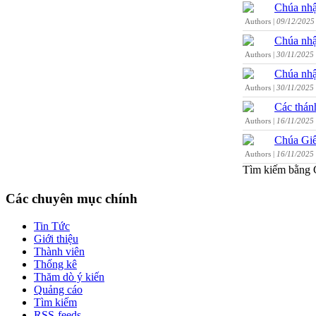
Chúa nhậ
Authors |
09/12/2025
Chúa nhậ
Authors |
30/11/2025
Chúa nhậ
Authors |
30/11/2025
Các thán
Authors |
16/11/2025
Chúa Giê
Authors |
16/11/2025
Tìm kiếm bằng 
Các chuyên mục chính
Tin Tức
Giới thiệu
Thành viên
Thống kê
Thăm dò ý kiến
Quảng cáo
Tìm kiếm
RSS-feeds