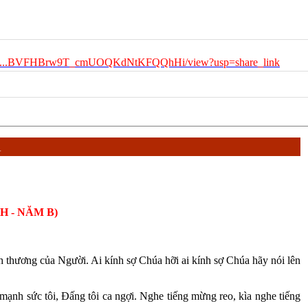
e.com...BVFHBrw9T_cmUOQKdNtKFQQhHi/view?usp=share_link
Á
H - NĂM B)
nh thương của Người. Ai kính sợ Chúa hỡi ai kính sợ Chúa hãy nói lên
mạnh sức tôi, Đấng tôi ca ngợi. Nghe tiếng mừng reo, kìa nghe tiếng