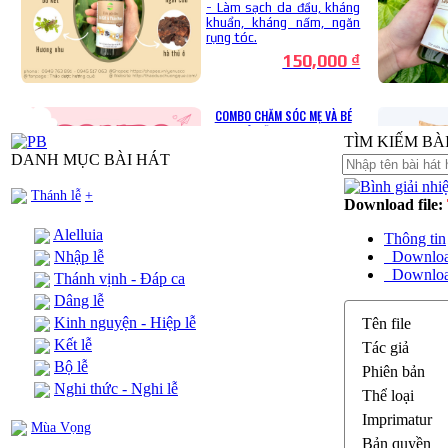
TÌM KIẾM BÀI H
DANH MỤC BÀI HÁT
Thánh lễ
+
Download file:
Alelluia
Thông tin
Nhập lễ
Downlo
Download 
Thánh vịnh - Đáp ca
Dâng lễ
Kinh nguyện - Hiệp lễ
Tên file
Kết lễ
Tác giả
Bộ lễ
Phiên bản
Nghi thức - Nghi lễ
Thể loại
Imprimatur
Mùa Vọng
Bản quyền