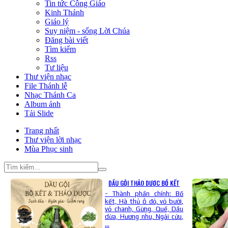
Tin tức Công Giáo
Kinh Thánh
Giáo lý
Suy niệm - sống Lời Chúa
Đăng bài viết
Tìm kiếm
Rss
Tư liệu
Thư viện nhạc
File Thánh lễ
Nhạc Thánh Ca
Album ảnh
Tải Slide
Trang nhất
Thư viện lời nhạc
Mùa Phục sinh