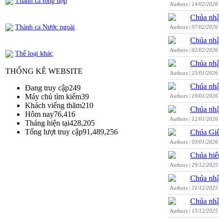
Thánh ca tổng hợp
Authors |
14/02/2026
Chúa nhậ
Thánh ca Nước ngoài
Authors |
07/02/2026
Chúa nhậ
Authors |
02/02/2026
Thể loại khác
Chúa nhậ
THỐNG KÊ WEBSITE
Authors |
25/01/2026
Chúa nhậ
Đang truy cập
249
Máy chủ tìm kiếm
39
Authors |
19/01/2026
Khách viếng thăm
210
Chúa nhậ
Hôm nay
76,416
Authors |
12/01/2026
Tháng hiện tại
428,205
Tổng lượt truy cập
91,489,256
Chúa Giê
Authors |
03/01/2026
Chúa hiể
Authors |
29/12/2025
Chúa nhậ
Authors |
21/12/2025
Chúa nhậ
Authors |
15/12/2025