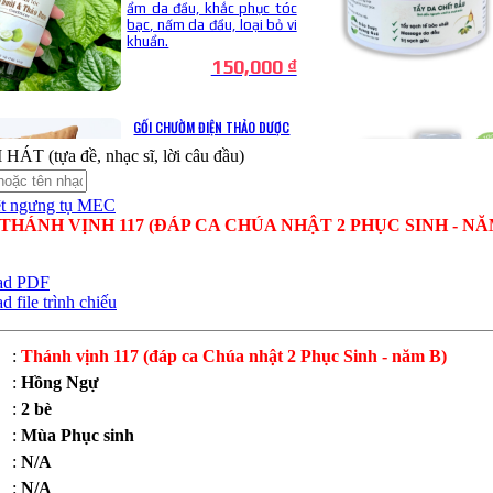
ÁT (tựa đề, nhạc sĩ, lời câu đầu)
THÁNH VỊNH 117 (ĐÁP CA CHÚA NHẬT 2 PHỤC SINH - NĂ
ad PDF
file trình chiếu
:
Thánh vịnh 117 (đáp ca Chúa nhật 2 Phục Sinh - năm B)
:
Hồng Ngự
:
2 bè
:
Mùa Phục sinh
:
N/A
:
N/A