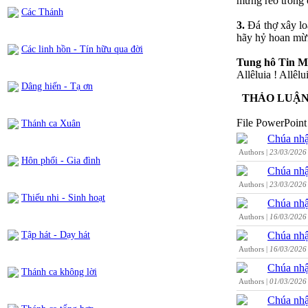
mừng reo trong 
Các Thánh
3.
Đá thợ xây lo
hãy hỷ hoan mừ
Các linh hồn - Tín hữu qua đời
Tung hô Tin M
Allêluia ! Allêl
Dâng hiến - Tạ ơn
THẢO LUẬ
File PowerPoint 
Thánh ca Xuân
Chúa nhậ
Authors |
23/03/2026
Hôn phối - Gia đình
Chúa nhậ
Authors |
23/03/2026
Thiếu nhi - Sinh hoạt
Chúa nhậ
Authors |
16/03/2026
Chúa nhậ
Tập hát - Dạy hát
Authors |
16/03/2026
Chúa nhậ
Thánh ca không lời
Authors |
01/03/2026
Chúa nhậ