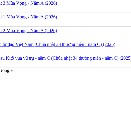
t 3 Mùa Vọng - Năm A (2026)
t 1 Mùa Vọng - Năm A (2026)
t 2 Mùa Vọng - Năm A (2026)
h tử đạo Việt Nam (Chúa nhật 33 thường niên - năm C) (2025)
su Kitô vua vũ trụ - năm C (Chúa nhật 34 thường niên - năm C) (2025
Google