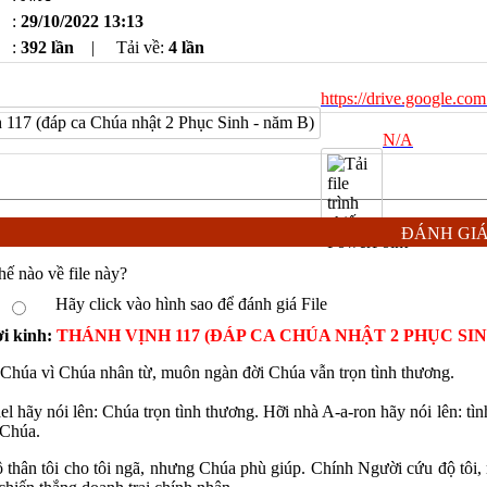
:
29/10/2022 13:13
:
392 lần
|
Tải về:
4
lần
https://drive.googl
N/A
ĐÁNH GI
hế nào về file này?
Hãy click vào hình sao để đánh giá File
ời kinh:
THÁNH VỊNH 117 (ĐÁP CA CHÚA NHẬT 2 PHỤC SIN
Chúa vì Chúa nhân từ, muôn ngàn đời Chúa vẫn trọn tình thương.
el hãy nói lên: Chúa trọn tình thương. Hỡi nhà A-a-ron hãy nói lên: tì
 Chúa.
thân tôi cho tôi ngã, nhưng Chúa phù giúp. Chính Người cứu độ tôi, 