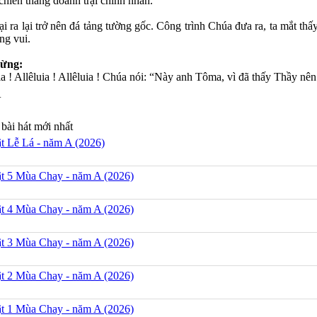
chiến thắng doanh trại chính nhân.
ại ra lại trở nên đá tảng tường gốc. Công trình Chúa đưa ra, ta mắt t
ng vui.
ừng:
uia ! Allêluia ! Allêluia ! Chúa nói: “Này anh Tôma, vì đã thấy Thầy n
N
bài hát mới nhất
t Lễ Lá - năm A (2026)
t 5 Mùa Chay - năm A (2026)
t 4 Mùa Chay - năm A (2026)
t 3 Mùa Chay - năm A (2026)
t 2 Mùa Chay - năm A (2026)
t 1 Mùa Chay - năm A (2026)