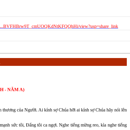
e.com...BVFHBrw9T_cmUOQKdNtKFQQhHi/view?usp=share_link
Á
H - NĂM A)
nh thương của Người. Ai kính sợ Chúa hỡi ai kính sợ Chúa hãy nói lên
mạnh sức tôi, Đấng tôi ca ngợi. Nghe tiếng mừng reo, kìa nghe tiếng