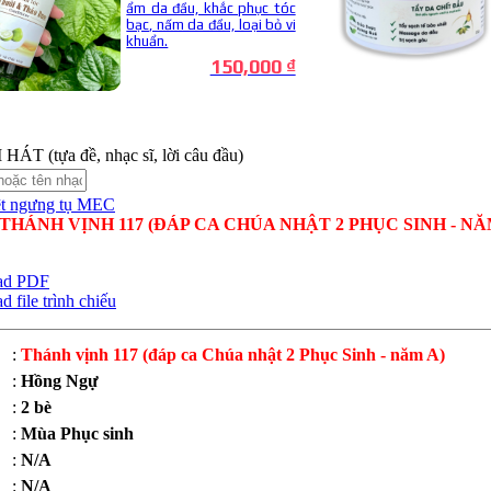
ÁT (tựa đề, nhạc sĩ, lời câu đầu)
THÁNH VỊNH 117 (ĐÁP CA CHÚA NHẬT 2 PHỤC SINH - NĂ
ad PDF
file trình chiếu
:
Thánh vịnh 117 (đáp ca Chúa nhật 2 Phục Sinh - năm A)
:
Hồng Ngự
:
2 bè
:
Mùa Phục sinh
:
N/A
:
N/A