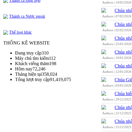
Thánh ca tổng hợp
Authors |
14/02/2026
Chúa nhậ
Thánh ca Nước ngoài
Authors |
07/02/2026
Chúa nhậ
Authors |
02/02/2026
Thể loại khác
Chúa nhậ
THỐNG KÊ WEBSITE
Authors |
25/01/2026
Chúa nhậ
Đang truy cập
310
Máy chủ tìm kiếm
112
Authors |
19/01/2026
Khách viếng thăm
198
Chúa nhậ
Hôm nay
72,246
Authors |
12/01/2026
Tháng hiện tại
358,024
Tổng lượt truy cập
91,419,075
Chúa Giê
Authors |
03/01/2026
Chúa hiể
Authors |
29/12/2025
Chúa nhậ
Authors |
21/12/2025
Chúa nhậ
Authors |
15/12/2025