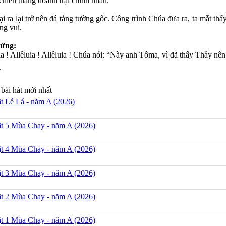
chiến thắng doanh trại chính nhân.
ại ra lại trở nên đá tảng tường gốc. Công trình Chúa đưa ra, ta mắt t
ng vui.
ừng:
uia ! Allêluia ! Allêluia ! Chúa nói: “Này anh Tôma, vì đã thấy Thầy n
N
bài hát mới nhất
t Lễ Lá - năm A (2026)
t 5 Mùa Chay - năm A (2026)
t 4 Mùa Chay - năm A (2026)
t 3 Mùa Chay - năm A (2026)
t 2 Mùa Chay - năm A (2026)
t 1 Mùa Chay - năm A (2026)