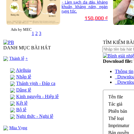
TÌM KIẾM BÀI H
DANH MỤC BÀI HÁT
Thánh lễ
+
Download file:
Alelluia
Thông tin
Nhập lễ
Downlo
Download 
Thánh vịnh - Đáp ca
Dâng lễ
Kinh nguyện - Hiệp lễ
Tên file
Kết lễ
Tác giả
Bộ lễ
Phiên bản
Nghi thức - Nghi lễ
Thể loại
Imprimatur
Mùa Vọng
Bản quyền