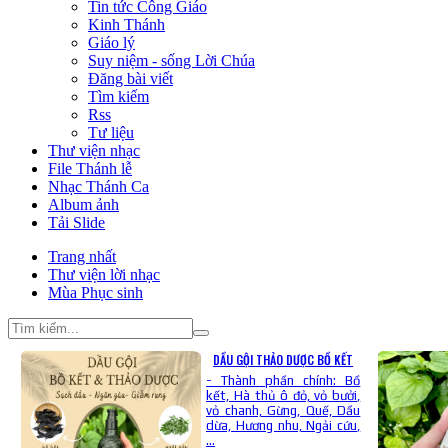
Tin tức Công Giáo
Kinh Thánh
Giáo lý
Suy niệm - sống Lời Chúa
Đăng bài viết
Tìm kiếm
Rss
Tư liệu
Thư viện nhạc
File Thánh lễ
Nhạc Thánh Ca
Album ảnh
Tải Slide
Trang nhất
Thư viện lời nhạc
Mùa Phục sinh