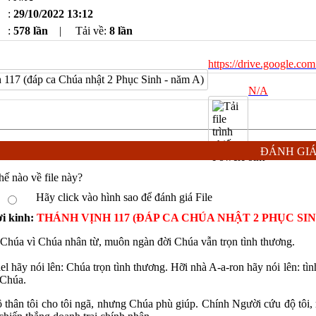
:
29/10/2022 13:12
:
578 lần
|
Tải về:
8
lần
https://drive.googl
N/A
ĐÁNH GI
hế nào về file này?
Hãy click vào hình sao để đánh giá File
ời kinh:
THÁNH VỊNH 117 (ĐÁP CA CHÚA NHẬT 2 PHỤC SIN
Chúa vì Chúa nhân từ, muôn ngàn đời Chúa vẫn trọn tình thương.
el hãy nói lên: Chúa trọn tình thương. Hỡi nhà A-a-ron hãy nói lên: tì
 Chúa.
thân tôi cho tôi ngã, nhưng Chúa phù giúp. Chính Người cứu độ tôi, 