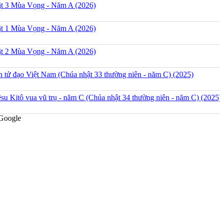
t 3 Mùa Vọng - Năm A (2026)
t 1 Mùa Vọng - Năm A (2026)
t 2 Mùa Vọng - Năm A (2026)
h tử đạo Việt Nam (Chúa nhật 33 thường niên - năm C) (2025)
su Kitô vua vũ trụ - năm C (Chúa nhật 34 thường niên - năm C) (2025
Google