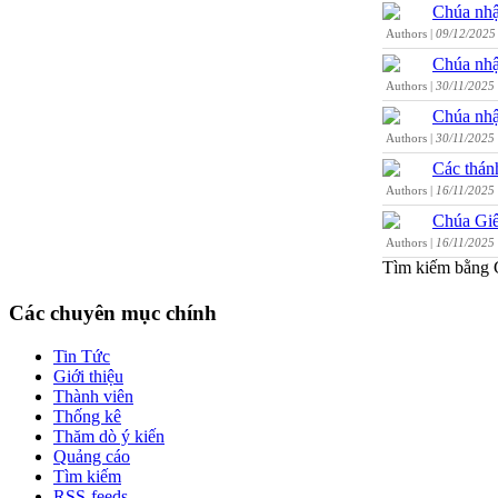
Chúa nhậ
Authors |
09/12/2025
Chúa nhậ
Authors |
30/11/2025
Chúa nhậ
Authors |
30/11/2025
Các thán
Authors |
16/11/2025
Chúa Giê
Authors |
16/11/2025
Tìm kiếm bằng 
Các chuyên mục chính
Tin Tức
Giới thiệu
Thành viên
Thống kê
Thăm dò ý kiến
Quảng cáo
Tìm kiếm
RSS-feeds