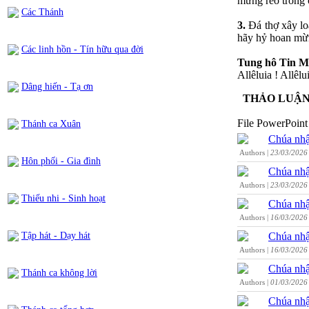
mừng reo trong 
Các Thánh
3.
Đá thợ xây lo
hãy hỷ hoan mừ
Các linh hồn - Tín hữu qua đời
Tung hô Tin M
Allêluia ! Allêl
Dâng hiến - Tạ ơn
THẢO LUẬ
File PowerPoint 
Thánh ca Xuân
Chúa nhậ
Authors |
23/03/2026
Hôn phối - Gia đình
Chúa nhậ
Authors |
23/03/2026
Thiếu nhi - Sinh hoạt
Chúa nhậ
Authors |
16/03/2026
Chúa nhậ
Tập hát - Dạy hát
Authors |
16/03/2026
Chúa nhậ
Thánh ca không lời
Authors |
01/03/2026
Chúa nhậ