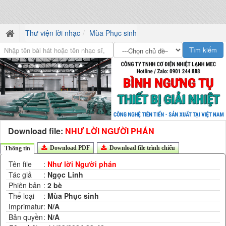
Thư viện lời nhạc
Mùa Phục sinh
Download file:
NHƯ LỜI NGƯỜI PHÁN
Download PDF
Download file trình chiếu
Thông tin
Tên file
:
Như lời Người phán
Tác giả
:
Ngọc Linh
Phiên bản
:
2 bè
Thể loại
:
Mùa Phục sinh
Imprimatur
:
N/A
Bản quyền
:
N/A