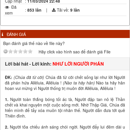
Cập nhật
:
11/03/2024 22:48
Đã
:
853 lần
|
Tải về:
9
lần
xem
ĐÁNH GIÁ
Bạn đánh giá thế nào về file này?
Hãy click vào hình sao để đánh giá File
Lời bài hát - Lời kinh:
NHƯ LỜI NGƯỜI PHÁN
ĐK:
(Chúa đã từ cõi)
Chúa đã từ cõi chết sống lại như lời Người
đã phán hứa Allêluia, Allêluia !
(Nào ta hãy hân)
Nào ta hãy hân
hoan vui mừng vì Người thống trị muôn đời Allêluia, Allêluia !
1.
Người toàn thắng bóng tối ác tà, Người đập tan nô lệ Thần
chết và khai nguyên một cuộc sống mới. Nhờ Thập Giá, Chúa đã
hiến mình để tẩy xóa muôn tội nhân thế. Người dẫn đưa tới quê
Thiên đình.
2.
Người tỏa chiếu ánh sáng chói ngời. Người đẩy lui đêm dài u