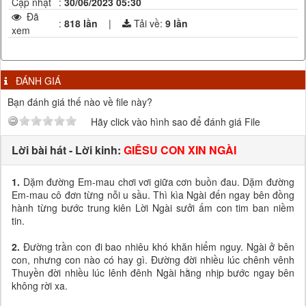
Cập nhật
:
30/06/2023 05:30
Đã
:
818 lần
|
Tải về:
9
lần
xem
ĐÁNH GIÁ
Bạn đánh giá thế nào về file này?
Hãy click vào hình sao để đánh giá File
Lời bài hát - Lời kinh:
GIÊSU CON XIN NGÀI
1.
Dặm đường Em-mau chơi vơi giữa cơn buồn đau. Dặm đường
Em-mau cô đơn từng nỗi u sầu. Thì kìa Ngài đến ngay bên đồng
hành từng bước trung kiên Lời Ngài sưởi ấm con tim ban niềm
tin.
2.
Đường trần con đi bao nhiêu khó khăn hiểm nguy. Ngài ở bên
con, nhưng con nào có hay gì. Đường đời nhiều lúc chênh vênh
Thuyền đời nhiều lúc lênh đênh Ngài hằng nhịp bước ngay bên
không rời xa.