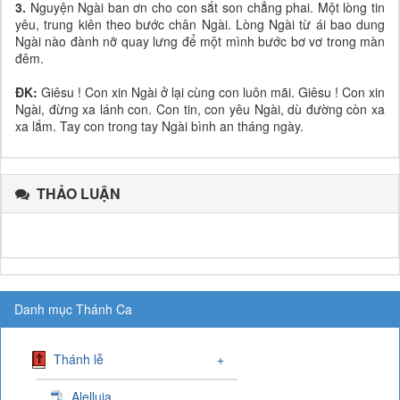
3.
Nguyện Ngài ban ơn cho con sắt son chẳng phai. Một lòng tin
yêu, trung kiên theo bước chân Ngài. Lòng Ngài từ ái bao dung
Ngài nào đành nỡ quay lưng để một mình bước bơ vơ trong màn
đêm.
ĐK:
Giêsu ! Con xin Ngài ở lại cùng con luôn mãi. Giêsu ! Con xin
Ngài, đừng xa lánh con. Con tin, con yêu Ngài, dù đường còn xa
xa lắm. Tay con trong tay Ngài bình an tháng ngày.
THẢO LUẬN
Danh mục Thánh Ca
Thánh lễ
+
Alelluia