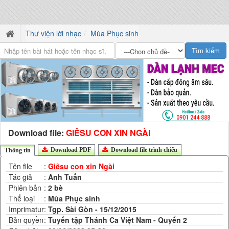
Thư viện lời nhạc
Mùa Phục sinh
Download file:
GIÊSU CON XIN NGÀI
Download PDF
Download file trình chiếu
Thông tin
Tên file
:
Giêsu con xin Ngài
Tác giả
:
Anh Tuấn
Phiên bản
:
2 bè
Thể loại
:
Mùa Phục sinh
Imprimatur
:
Tgp. Sài Gòn - 15/12/2015
Bản quyền
:
Tuyển tập Thánh Ca Việt Nam - Quyển 2