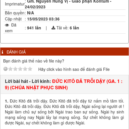
:
Gm. Nguyễn Hùng Vị - Giáo phận Kontum -
Imprimatur
24/02/2023
Bản quyền
:
N/A
Cập nhật
:
15/05/2023 03:36
Đã
:
941 lần
|
Tải về:
6
lần
xem
ĐÁNH GIÁ
Bạn đánh giá thế nào về file này?
Hãy click vào hình sao để đánh giá File
Lời bài hát - Lời kinh:
ĐỨC KITÔ ĐÃ TRỖI DẬY (GA. 1 :
9) (CHÚA NHẬT PHỤC SINH)
1.
Đức Kitô đã trỗi dậy. Đức Kitô đã trỗi dậy từ nấm mồ tăm tối.
Đức Kitô đã trỗi dậy. Đức Kitô đã trỗi dậy, Ngài sống lại người ơi !
Ngài làm chủ sự sống bởi Ngài trao ban sự sống. Ngài hy sinh
mạng sống nay Ngài lấy lại mạng sống. Sự chết không làm gì
được Ngài, sự chết không làm gì được Ngài.