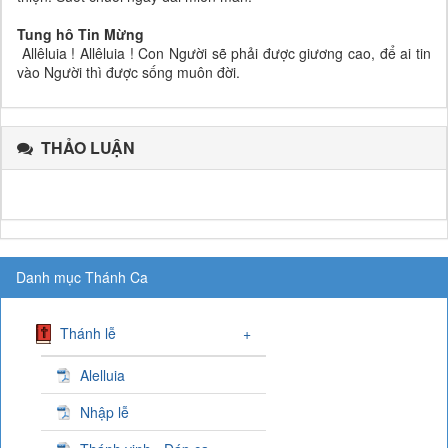
Tung hô Tin Mừng
Allêluia ! Allêluia ! Con Người sẽ phải được giương cao, để ai tin
vào Người thì được sống muôn đời.
THẢO LUẬN
Danh mục Thánh Ca
Thánh lễ
+
Alelluia
Nhập lễ