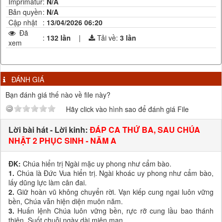
Imprimatur
:
N/A
Bản quyền
:
N/A
Cập nhật
:
13/04/2026 06:20
Đã
:
132 lần
|
Tải về:
3
lần
xem
ĐÁNH GIÁ
Bạn đánh giá thế nào về file này?
Hãy click vào hình sao để đánh giá File
Lời bài hát - Lời kinh:
ĐÁP CA THỨ BA, SAU CHÚA
NHẬT 2 PHỤC SINH - NĂM A
ĐK:
Chúa hiển trị Ngài mặc uy phong như cẩm bào.
1.
Chúa là Đức Vua hiển trị. Ngài khoác uy phong như cẩm bào,
lấy dũng lực làm cân đai.
2.
Giữ hoàn vũ không chuyển rời. Vạn kiếp cung ngai luôn vững
bền, Chúa vẫn hiện diện muôn năm.
3.
Huấn lệnh Chúa luôn vững bền, rực rỡ cung lầu bao thánh
thiện. Suốt chuỗi ngày dài miên man.