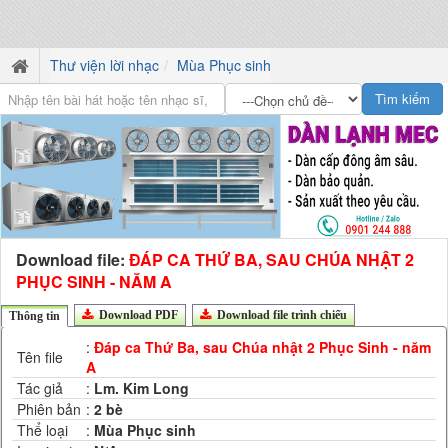
Thư viện lời nhạc
Mùa Phục sinh
Download file:
ĐÁP CA THỨ BA, SAU CHÚA NHẬT 2
PHỤC SINH - NĂM A
Download PDF
Download file trình chiếu
Thông tin
:
Đáp ca Thứ Ba, sau Chúa nhật 2 Phục Sinh - năm
Tên file
A
Tác giả
:
Lm. Kim Long
Phiên bản
:
2 bè
Thể loại
:
Mùa Phục sinh