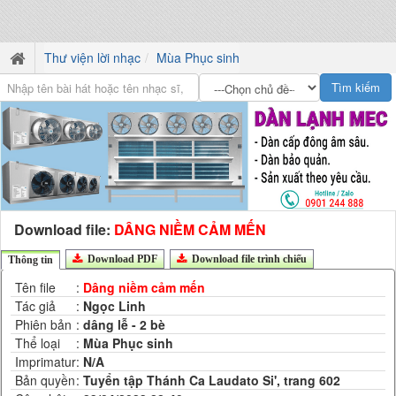
Thư viện lời nhạc
Mùa Phục sinh
Download file:
DÂNG NIỀM CẢM MẾN
Download PDF
Download file trình chiếu
Thông tin
Tên file
:
Dâng niềm cảm mến
Tác giả
:
Ngọc Linh
Phiên bản
:
dâng lễ - 2 bè
Thể loại
:
Mùa Phục sinh
Imprimatur
:
N/A
Bản quyền
:
Tuyển tập Thánh Ca Laudato Si', trang 602