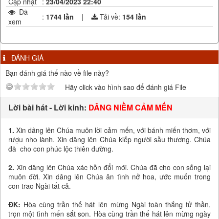
Cập nhật
:
23/04/2023 22:40
Đã
:
1744 lần
|
Tải về:
154
lần
xem
ĐÁNH GIÁ
Bạn đánh giá thế nào về file này?
Hãy click vào hình sao để đánh giá File
Lời bài hát - Lời kinh:
DÂNG NIỀM CẢM MẾN
1.
Xin dâng lên Chúa muôn lời cảm mến, với bánh miến thơm, với
rượu nho lành. Xin dâng lên Chúa kiếp người sầu thương. Chúa
đã cho con phúc lộc thiên đường.
2.
Xin dâng lên Chúa xác hồn đổi mới. Chúa đã cho con sống lại
muôn đời. Xin dâng lên Chúa ân tình nở hoa, ước muốn trong
con trao Ngài tất cả.
ĐK:
Hòa cùng trần thế hát lên mừng Ngài toàn thắng tử thần,
trọn một tình mến sắt son. Hòa cùng trần thế hát lên mừng ngày