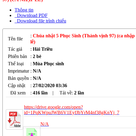
Thông tin
Download PDF
Download file trình chiếu
:
Chúa nhật 5 Phục Sinh (Thánh vịnh 97) (ca nhập
Tên file
lễ)
Tác giả
:
Hải Triều
Phiên bản
:
2 bè
Thể loại
:
Mùa Phục sinh
Imprimatur
:
N/A
Bản quyền
:
N/A
Cập nhật
:
27/02/2020 03:36
Đã xem
:
416 lần
|
Tải về:
2
lần
https://drive.google.com/open?
id=1PqKWpuJWB6V1EyfJbYrM4nf38gKnYj_7
N/A