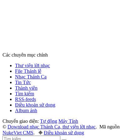
Các chuyên mục chính
Thư viện lời nhạc
File Thánh lễ
Nhạc Thánh Ca
Tin Tức
Thành viên
Tìm kiếm
RSS-feeds
Điều khoản sử dụng
Album ảnh
Chuyển giao diện:
Tự động
Máy Tính
©
Download nhạc Thánh Ca, thư viện lời nhạc
.
Mã nguồn
NukeViet CMS
.
❉
Điều khoản sử dụng