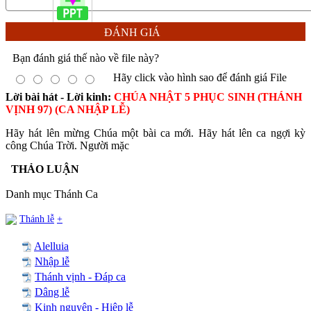
ĐÁNH GIÁ
Bạn đánh giá thế nào về file này?
Hãy click vào hình sao để đánh giá File
Lời bài hát - Lời kinh:
CHÚA NHẬT 5 PHỤC SINH (THÁNH
VỊNH 97) (CA NHẬP LỄ)
Hãy hát lên mừng Chúa một bài ca mới. Hãy hát lên ca ngợi kỳ
công Chúa Trời. Người mặc
THẢO LUẬN
Danh mục Thánh Ca
Thánh lễ
+
Alelluia
Nhập lễ
Thánh vịnh - Đáp ca
Dâng lễ
Kinh nguyện - Hiệp lễ