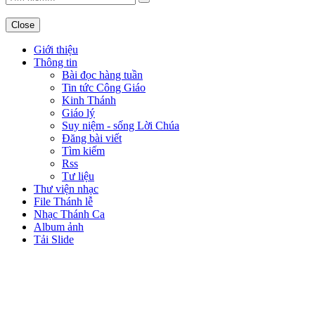
Close
Giới thiệu
Thông tin
Bài đọc hàng tuần
Tin tức Công Giáo
Kinh Thánh
Giáo lý
Suy niệm - sống Lời Chúa
Đăng bài viết
Tìm kiếm
Rss
Tư liệu
Thư viện nhạc
File Thánh lễ
Nhạc Thánh Ca
Album ảnh
Tải Slide