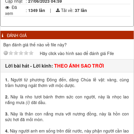
Cập nhật
:
27/06/2023 04:59
Đã
:
1349 lần
|
Tải về:
37
lần
xem
ĐÁNH GIÁ
Bạn đánh giá thế nào về file này?
Hãy click vào hình sao để đánh giá File
Lời bài hát - Lời kinh:
THEO ÁNH SAO TRỜI
1.
Người từ phương Đông đến, dâng Chúa lễ vật: vàng, cùng
trầm hương ngát thơm với mộc dược.
2.
Này là nho tươi bánh thơm sức con người, này là nhọc lao
nắng mưa
(í)
dãi dầu.
3.
Này là thân con nắng mưa với nương đồng, này là hồn con
sức hơi đã mỏi mòn.
4.
Này người anh em sống trên đất nước, này phận người cần lao