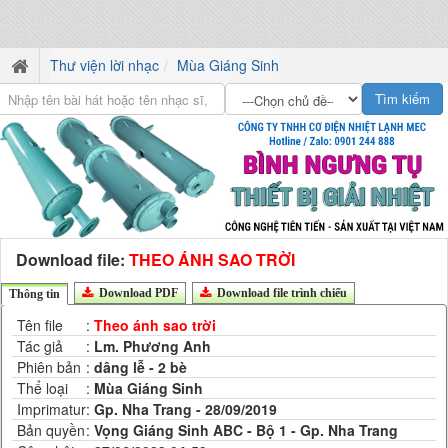
Thư viện lời nhạc
Mùa Giáng Sinh
Download file:
THEO ÁNH SAO TRỜI
Download PDF
Download file trình chiếu
Thông tin
Tên file
:
Theo ánh sao trời
Tác giả
:
Lm. Phương Anh
Phiên bản
:
dâng lễ - 2 bè
Thể loại
:
Mùa Giáng Sinh
Imprimatur
:
Gp. Nha Trang - 28/09/2019
Bản quyền
:
Vọng Giáng Sinh ABC - Bộ 1 - Gp. Nha Trang