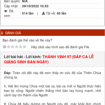
Bản quyền
:
N/A
Cập nhật
:
29/10/2022 10:53
Đã
:
514 lần
|
Tải về:
40
lần
xem
ĐÁNH GIÁ
Bạn đánh giá thế nào về file này?
Hãy click vào hình sao để đánh giá File
Lời bài hát - Lời kinh:
THÁNH VỊNH 97 (ĐÁP CA LỄ
GIÁNG SINH BAN NGÀY)
Đáp:
Toàn cõi đất này đã xem thấy ơn cứu độ của Thiên Chúa
chúng ta.
1.
Hát lên mừng Chúa một bài ca, bài ca mới vì Người thực hiện
bao kỳ công. Người chiến thắng nhờ bàn tay hùng mạnh, nhờ
cánh tay chí thánh của Người.
2.
Chúa đã biểu dương ơn Người cứu độ, mặc khải đức chính