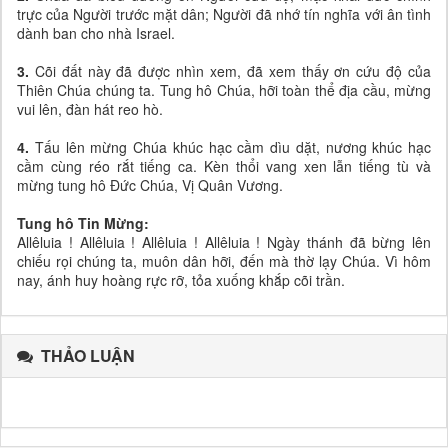
trực của Người trước mặt dân; Người đã nhớ tín nghĩa với ân tình
dành ban cho nhà Israel.
3.
Cõi đất này đã được nhìn xem, đã xem thấy ơn cứu độ của
Thiên Chúa chúng ta. Tung hô Chúa, hỡi toàn thể địa cầu, mừng
vui lên, đàn hát reo hò.
4.
Tấu lên mừng Chúa khúc hạc cầm dìu dặt, nương khúc hạc
cầm cùng réo rắt tiếng ca. Kèn thổi vang xen lẫn tiếng tù và
mừng tung hô Đức Chúa, Vị Quân Vương.
Tung hô Tin Mừng:
Allêluia ! Allêluia ! Allêluia ! Allêluia ! Ngày thánh đã bừng lên
chiếu rọi chúng ta, muôn dân hỡi, đến mà thờ lạy Chúa. Vì hôm
nay, ánh huy hoàng rực rỡ, tỏa xuống khắp cõi trần.
THẢO LUẬN