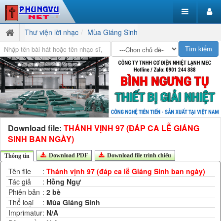
Thư viện lời nhạc
Mùa Giáng Sinh
Download file:
THÁNH VỊNH 97 (ĐÁP CA LỄ GIÁNG
SINH BAN NGÀY)
Download PDF
Download file trình chiếu
Thông tin
Tên file
:
Thánh vịnh 97 (đáp ca lễ Giáng Sinh ban ngày)
Tác giả
:
Hồng Ngự
Phiên bản
:
2 bè
Thể loại
:
Mùa Giáng Sinh
Imprimatur
:
N/A