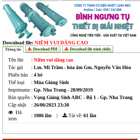
Download file:
NIỀM VUI DÂNG CAO
Download PDF
Download file trình chiếu
Thông tin
Tên file
:
Niềm vui dâng cao
Tác giả
:
Lm. Mi Trầm - hòa âm Gm. Nguyễn Văn Hòa
Phiên bản
:
4 bè
Thể loại
:
Mùa Giáng Sinh
Imprimatur
:
Gp. Nha Trang - 28/09/2019
Bản quyền
:
Vọng Giáng Sinh ABC - Bộ 1 - Gp. Nha Trang
Cập nhật
:
26/06/2023 23:30
Đã
:
1086 lần
|
Tải về:
61
lần
xem