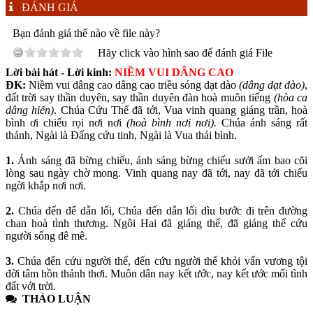
ĐÁNH GIÁ
Bạn đánh giá thế nào về file này?
Hãy click vào hình sao để đánh giá File
Lời bài hát - Lời kinh:
NIỀM VUI DÂNG CAO
ĐK:
Niềm vui dâng cao dâng cao triều sóng dạt dào
(dâng dạt dào)
,
đất trời say thần duyên, say thần duyên đàn hoà muôn tiếng
(hòa ca
dâng hiến)
. Chúa Cứu Thế đã tới, Vua vinh quang giáng trần, hoà
bình ơi chiếu rọi nơi nơi
(hoà bình nơi nơi).
Chúa ánh sáng rất
thánh, Ngài là Đấng cứu tinh, Ngài là Vua thái bình.
1.
Ánh sáng đã bừng chiếu, ánh sáng bừng chiếu sưởi ấm bao cõi
lòng sau ngày chờ mong. Vinh quang nay đã tới, nay đã tới chiếu
ngời khắp nơi nơi.
2.
Chúa đến để dẫn lối, Chúa đến dẫn lối dìu bước đi trên đường
chan hoà tình thương. Ngôi Hai đã giáng thế, đã giáng thế cứu
người sống đê mê.
3.
Chúa đến cứu người thế, đến cứu người thế khỏi vấn vương tội
đời tâm hồn thảnh thơi. Muôn dân nay kết ước, nay kết ước mối tình
đất với trời.
THẢO LUẬN