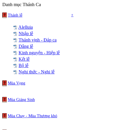
Danh mục Thánh Ca
+
Thánh lễ
Alelluia
Nhập lễ
Thánh vịnh - Đáp ca
Dâng lễ
Kinh nguyện - Hiệp lễ
Kết lễ
Bộ lễ
Nghi thức - Nghi lễ
Mùa Vọng
Mùa Giáng Sinh
Mùa Chay - Mùa Thương khó