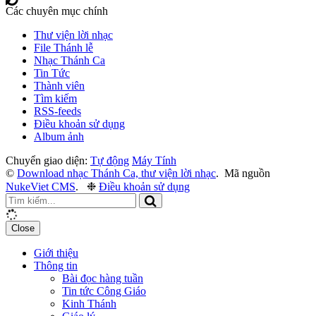
Các chuyên mục chính
Thư viện lời nhạc
File Thánh lễ
Nhạc Thánh Ca
Tin Tức
Thành viên
Tìm kiếm
RSS-feeds
Điều khoản sử dụng
Album ảnh
Chuyển giao diện:
Tự động
Máy Tính
©
Download nhạc Thánh Ca, thư viện lời nhạc
.
Mã nguồn
NukeViet CMS
.
❉
Điều khoản sử dụng
Close
Giới thiệu
Thông tin
Bài đọc hàng tuần
Tin tức Công Giáo
Kinh Thánh