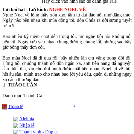
Hãy click vào hình sao để đánh giá File
Lời bài hát - Lời kinh:
NGHE NOEL VỀ
Nghe Noel về lòng thấy xôn xao, tâm tư dạt dào nỗi nhớ dâng trào.
Ngày nào bên nhau khi mùa đông tới, đón Chúa ra đời sương tuyết
rơi rơi.
Bao nhiêu kỷ niệm chợt đến trong tôi, tim nghe bồi hồi không nói
nên lời. Ngày xưa yêu nhau chung đường chung lối, nhưng sao bây
giờ bỗng thấy đơn côi.
Bao mùa Noel đã đi qua rồi, bấy nhiêu lần em vắng trong đời tôi.
Từng hồi chuông thánh đổ dồn ngân xa, anh bên hang đá nguyện
cầu thiết tha, xin cho đôi mình được mãi bên nhau. Noel lại về thôi
hết âu sầu, mình trao cho nhau bao lời yêu dấu, quên đi những ngày
xa cách thương đau.
THẢO LUẬN
Danh mục Thánh Ca
+
Thánh lễ
Alelluia
Nhập lễ
Thánh vịnh - Đáp ca