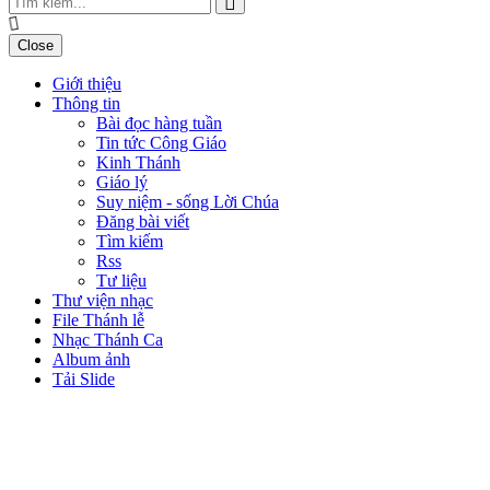
Close
Giới thiệu
Thông tin
Bài đọc hàng tuần
Tin tức Công Giáo
Kinh Thánh
Giáo lý
Suy niệm - sống Lời Chúa
Đăng bài viết
Tìm kiếm
Rss
Tư liệu
Thư viện nhạc
File Thánh lễ
Nhạc Thánh Ca
Album ảnh
Tải Slide