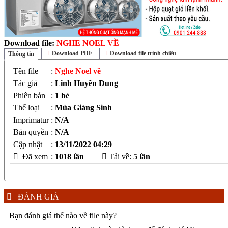
Download file:
NGHE NOEL VỀ
Download PDF
Download file trình chiếu
Thông tin
Tên file
:
Nghe Noel về
Tác giả
:
Linh Huyền Dung
Phiên bản
:
1 bè
Thể loại
:
Mùa Giáng Sinh
Imprimatur
:
N/A
Bản quyền
:
N/A
Cập nhật
:
13/11/2022 04:29
Đã xem
:
1018 lần
|
Tải về:
5
lần
ĐÁNH GIÁ
Bạn đánh giá thế nào về file này?