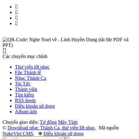
Các chuyên mục chính
Thư viện lời nhạc
File Thánh lễ
Nhạc Thánh Ca
Tin Tức
Thành viên
Tìm kiếm
RSS-feeds
Điều khoản sử dụng
Album ảnh
Chuyển giao diện:
Tự động
Máy Tính
©
Download nhạc Thánh Ca, thư viện lời nhạc
.
Mã nguồn
NukeViet CMS
.
❉
Điều khoản sử dụng