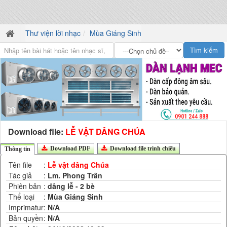
Thư viện lời nhạc
Mùa Giáng Sinh
Download file:
LỄ VẬT DÂNG CHÚA
Download PDF
Download file trình chiếu
Thông tin
Tên file
:
Lễ vật dâng Chúa
Tác giả
:
Lm. Phong Trần
Phiên bản
:
dâng lễ - 2 bè
Thể loại
:
Mùa Giáng Sinh
Imprimatur
:
N/A
Bản quyền
:
N/A