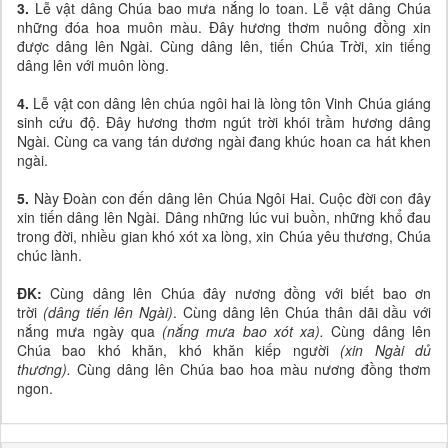
3.
Lễ vật dâng Chúa bao mưa nắng lo toan. Lễ vật dâng Chúa
những đóa hoa muôn màu. Đây hương thơm nuông đồng xin
được dâng lên Ngài. Cùng dâng lên, tiến Chúa Trời, xin tiếng
dâng lên với muôn lòng.
4.
Lễ vật con dâng lên chúa ngôi hai là lòng tôn Vinh Chúa giáng
sinh cứu độ. Đây hương thơm ngút trời khói trầm hương dâng
Ngài. Cùng ca vang tán dương ngài đang khúc hoan ca hát khen
ngài.
5.
Này Đoàn con đến dâng lên Chúa Ngôi Hai. Cuộc đời con đây
xin tiến dâng lên Ngài. Dâng những lúc vui buồn, những khổ đau
trong đời, nhiều gian khó xót xa lòng, xin Chúa yêu thương, Chúa
chúc lành.
ĐK:
Cùng dâng lên Chúa đây nương đồng với biết bao ơn
trời
(dâng tiến lên Ngài)
. Cùng dâng lên Chúa thân dãi dầu với
nắng mưa ngày qua
(nắng mưa bao xót xa).
Cùng dâng lên
Chúa bao khó khăn, khó khăn kiếp người
(xin Ngài dủ
thương).
Cùng dâng lên Chúa bao hoa màu nương đồng thơm
ngon.