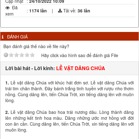
Cập nhật
:
24/10/2022 10:09
Đã
:
1174 lần
|
Tải về:
36
lần
xem
ĐÁNH GIÁ
Bạn đánh giá thế nào về file này?
Hãy click vào hình sao để đánh giá File
Lời bài hát - Lời kinh:
LỄ VẬT DÂNG CHÚA
1.
Lễ vật dâng Chúa với khúc hát đơn sơ. Lễ vật dâng Chúa với
trái tim chân thành. Đây bánh trắng tinh tuyền với rượu nho thơm
nồng. Cùng dâng lên, tiến Chúa Trời, xin tiếng dâng lên với muôn
lòng.
2.
Lễ vật dâng Chúa bao hoa trái nương dâu. Lòng thành dâng
lên những kết tinh hoa màu. Dâng những ước mơ hồng với đời
con ân cần. Cùng dâng lên, tiến Chúa Trời, xin tiếng dâng lên với
muôn lòng.