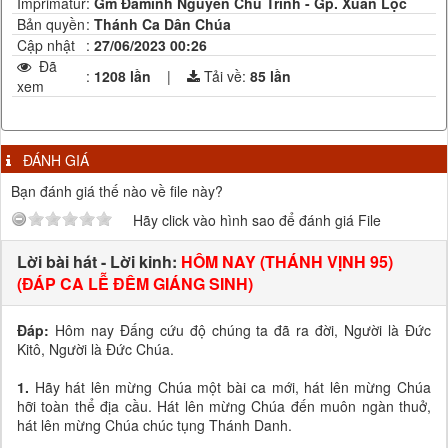
Imprimatur
:
Gm Đaminh Nguyên Chu Trinh - Gp. Xuân Lộc
Bản quyền
:
Thánh Ca Dân Chúa
Cập nhật
:
27/06/2023 00:26
Đã
:
1208 lần
|
Tải về:
85
lần
xem
ĐÁNH GIÁ
Bạn đánh giá thế nào về file này?
Hãy click vào hình sao để đánh giá File
Lời bài hát - Lời kinh:
HÔM NAY (THÁNH VỊNH 95)
(ĐÁP CA LỄ ĐÊM GIÁNG SINH)
Đáp:
Hôm nay Đấng cứu độ chúng ta đã ra đời, Người là Đức
Kitô, Người là Đức Chúa.
1.
Hãy hát lên mừng Chúa một bài ca mới, hát lên mừng Chúa
hỡi toàn thể địa cầu. Hát lên mừng Chúa đến muôn ngàn thuở,
hát lên mừng Chúa chúc tụng Thánh Danh.