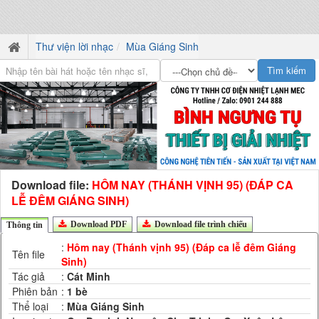
Thư viện lời nhạc
Mùa Giáng Sinh
Download file:
HÔM NAY (THÁNH VỊNH 95) (ĐÁP CA
LỄ ĐÊM GIÁNG SINH)
Download PDF
Download file trình chiếu
Thông tin
:
Hôm nay (Thánh vịnh 95) (Đáp ca lễ đêm Giáng
Tên file
Sinh)
Tác giả
:
Cát Minh
Phiên bản
:
1 bè
Thể loại
:
Mùa Giáng Sinh