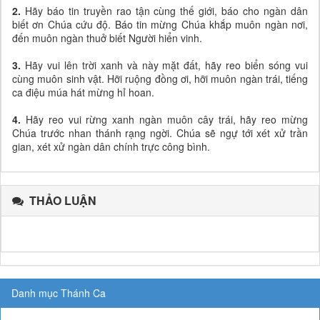
2.
Hãy báo tin truyền rao tận cùng thế giới, báo cho ngàn dân
biết ơn Chúa cứu độ. Báo tin mừng Chúa khắp muôn ngàn nơi,
đến muôn ngàn thuở biết Người hiển vinh.
3.
Hãy vui lên trời xanh và này mặt đất, hãy reo biển sóng vui
cùng muôn sinh vật. Hỡi ruộng đồng ơi, hỡi muôn ngàn trái, tiếng
ca điệu múa hát mừng hỉ hoan.
4.
Hãy reo vui rừng xanh ngàn muôn cây trái, hãy reo mừng
Chúa trước nhan thánh rạng ngời. Chúa sẽ ngự tới xét xử trần
gian, xét xử ngàn dân chính trực công bình.
THẢO LUẬN
Danh mục Thánh Ca