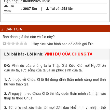
Cập nhật
:
06/09/2025 05:31
Đã
:
2987 lần
|
Tải về:
258
lần
xem
ĐÁNH GIÁ
Bạn đánh giá thế nào về file này?
Hãy click vào hình sao để đánh giá File
Lời bài hát - Lời kinh:
VINH DỰ CỦA CHÚNG TA
ÐK:
Vinh dự của chúng ta là Thập Giá Ðức Kitô, nơi Người ơn
cứu độ ta, sức sống của ta và sự phục sinh của ta.
1.
Ai thuộc về Chúa Ki-tô thì đóng đinh thân mình cùng mọi tính
hư vào thập giá.
2.
Ai nguyện theo Chúa Ki-tô thì hãy quên thân mình và nhận vác
thập tự theo Chúa.
3.
Tôi chịu nơi xác thân tôi mọi đớn đau khổ hình vì nhiệm thể