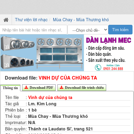
Thư viện lời nhạc
Mùa Chay - Mùa Thương khó
Download file:
VINH DỰ CỦA CHÚNG TA
Download PDF
Download file trình chiếu
Thông tin
Tên file
:
Vinh dự của chúng ta
Tác giả
:
Lm. Kim Long
Phiên bản
:
1 bè
Thể loại
:
Mùa Chay - Mùa Thương khó
Imprimatur
:
N/A
Bản quyền
:
Thánh ca Laudato Si', trang 521