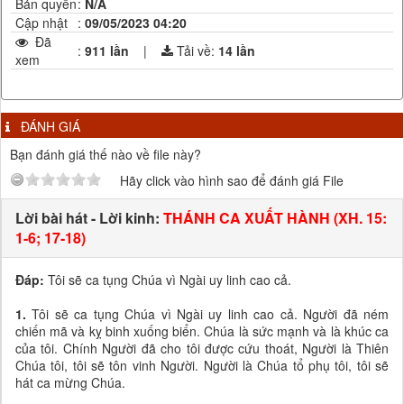
Bản quyền
:
N/A
Cập nhật
:
09/05/2023 04:20
Đã
:
911 lần
|
Tải về:
14
lần
xem
ĐÁNH GIÁ
Bạn đánh giá thế nào về file này?
Hãy click vào hình sao để đánh giá File
Lời bài hát - Lời kinh:
THÁNH CA XUẤT HÀNH (XH. 15:
1-6; 17-18)
Đáp:
Tôi sẽ ca tụng Chúa vì Ngài uy linh cao cả.
1.
Tôi sẽ ca tụng Chúa vì Ngài uy linh cao cả. Người đã ném
chiến mã và kỵ binh xuống biển. Chúa là sức mạnh và là khúc ca
của tôi. Chính Người đã cho tôi được cứu thoát, Người là Thiên
Chúa tôi, tôi sẽ tôn vinh Người. Người là Chúa tổ phụ tôi, tôi sẽ
hát ca mừng Chúa.