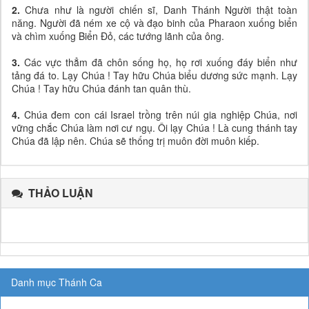
2.
Chưa như là người chiến sĩ, Danh Thánh Người thật toàn
năng. Người đã ném xe cộ và đạo binh của Pharaon xuống biển
và chìm xuống Biển Đỏ, các tướng lãnh của ông.
3.
Các vực thẳm đã chôn sống họ, họ rơi xuống đáy biển như
tảng đá to. Lạy Chúa ! Tay hữu Chúa biểu dương sức mạnh. Lạy
Chúa ! Tay hữu Chúa đánh tan quân thù.
4.
Chúa đem con cái Israel trồng trên núi gia nghiệp Chúa, nơi
vững chắc Chúa làm nơi cư ngụ. Ôi lạy Chúa ! Là cung thánh tay
Chúa đã lập nên. Chúa sẽ thống trị muôn đời muôn kiếp.
THẢO LUẬN
Danh mục Thánh Ca