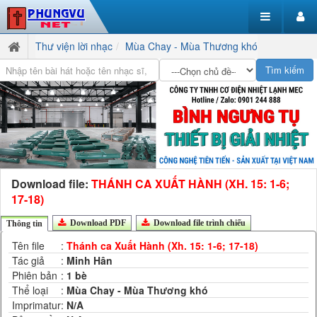
Thư viện lời nhạc
Mùa Chay - Mùa Thương khó
Download file:
THÁNH CA XUẤT HÀNH (XH. 15: 1-6;
17-18)
Download PDF
Download file trình chiếu
Thông tin
Tên file
:
Thánh ca Xuất Hành (Xh. 15: 1-6; 17-18)
Tác giả
:
Minh Hân
Phiên bản
:
1 bè
Thể loại
:
Mùa Chay - Mùa Thương khó
Imprimatur
:
N/A