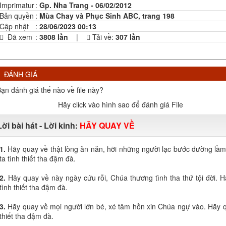
Imprimatur
:
Gp. Nha Trang - 06/02/2012
Bản quyền
:
Mùa Chay và Phục Sinh ABC, trang 198
Cập nhật
:
28/06/2023 00:13
Đã xem
:
3808 lần
|
Tải về:
307
lần
ĐÁNH GIÁ
ạn đánh giá thế nào về file này?
Hãy click vào hình sao để đánh giá File
Lời bài hát - Lời kinh:
HÃY QUAY VỀ
1.
Hãy quay về thật lòng ăn năn, hỡi những người lạc bước đường lầm
ta tình thiết tha đậm đà.
2.
Hãy quay về này ngày cứu rỗi, Chúa thương tình tha thứ tội đời. 
tình thiết tha đậm đà.
3.
Hãy quay về mọi người lớn bé, xé tâm hồn xin Chúa ngự vào. Hãy q
thiết tha đậm đà.