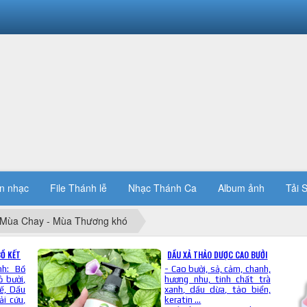
n nhạc
File Thánh lễ
Nhạc Thánh Ca
Album ảnh
Tải S
Mùa Chay - Mùa Thương khó