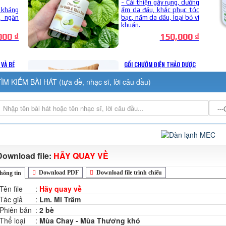
ÌM KIẾM BÀI HÁT (tựa đề, nhạc sĩ, lời câu đầu)
Download file:
HÃY QUAY VỀ
Download PDF
Download file trình chiếu
hông tin
Tên file
:
Hãy quay về
Tác giả
:
Lm. Mi Trầm
Phiên bản
:
2 bè
Thể loại
:
Mùa Chay - Mùa Thương khó