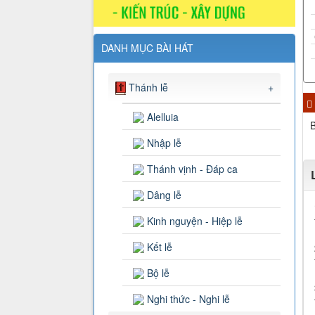
DANH MỤC BÀI HÁT
Thánh lễ
+
Alelluia
B
Nhập lễ
Thánh vịnh - Đáp ca
Dâng lễ
Kinh nguyện - Hiệp lễ
Kết lễ
Bộ lễ
Nghi thức - Nghi lễ