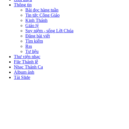
Thông tin
Bài đọc hàng tuần
Tin tức Công Giáo
Kinh Thánh
Giáo lý
Suy niệm - sống Lời Chúa
Đăng bài viết
Tìm kiếm
Rss
Tư liệu
Thư viện nhạc
File Thánh lễ
Nhạc Thánh Ca
Album ảnh
Tải Slide