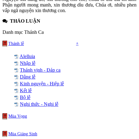
Phận người mong manh, xin thương dìu đưa, Chúa ơi, nhiều phen
vấp ngã nguyện xin thương con.
THẢO LUẬN
Danh mục Thánh Ca
+
Thánh lễ
Alelluia
Nhập lễ
Thánh vịnh - Đáp ca
Dâng lễ
Kinh nguyện - Hiệp lễ
Kết lễ
Bộ lễ
Nghi thức - Nghi lễ
Mùa Vọng
Mùa Giáng Sinh