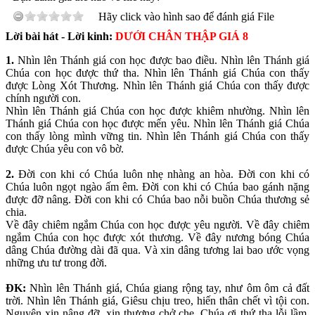
Hãy click vào hình sao để đánh giá File
Lời bài hát - Lời kinh:
DƯỚI CHÂN THẬP GIÁ 8
1.
Nhìn lên Thánh giá con học được bao điều. Nhìn lên Thánh giá
Chúa con học được thứ tha. Nhìn lên Thánh giá Chúa con thấy
được Lòng Xót Thương. Nhìn lên Thánh giá Chúa con thấy được
chính người con.
Nhìn lên Thánh giá Chúa con học được khiêm nhường. Nhìn lên
Thánh giá Chúa con học được mến yêu. Nhìn lên Thánh giá Chúa
con thấy lòng mình vững tin. Nhìn lên Thánh giá Chúa con thấy
được Chúa yêu con vô bờ.
2.
Đời con khi có Chúa luôn nhẹ nhàng an hòa. Đời con khi có
Chúa luôn ngọt ngào ấm êm. Đời con khi có Chúa bao gánh nặng
được đỡ nâng. Đời con khi có Chúa bao nỗi buồn Chúa thương sẻ
chia.
Về đây chiêm ngắm Chúa con học được yêu người. Về đây chiêm
ngắm Chúa con học được xót thương. Về đây nương bóng Chúa
dâng Chúa đường dài đã qua. Và xin dâng tương lai bao ước vọng
những ưu tư trong đời.
ĐK:
Nhìn lên Thánh giá, Chúa giang rộng tay, như ôm ôm cả đất
trời. Nhìn lên Thánh giá, Giêsu chịu treo, hiến thân chết vì tội con.
Nguyện xin nâng đỡ, xin thương chở che, Chúa ơi thứ tha lỗi lầm.