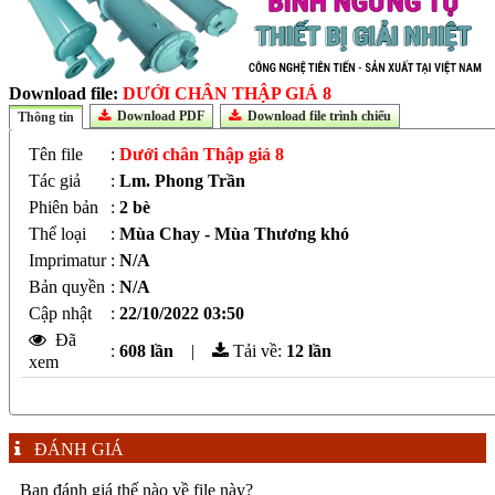
Download file:
DƯỚI CHÂN THẬP GIÁ 8
Download PDF
Download file trình chiếu
Thông tin
Tên file
:
Dưới chân Thập giá 8
Tác giả
:
Lm. Phong Trần
Phiên bản
:
2 bè
Thể loại
:
Mùa Chay - Mùa Thương khó
Imprimatur
:
N/A
Bản quyền
:
N/A
Cập nhật
:
22/10/2022 03:50
Đã
:
608 lần
|
Tải về:
12
lần
xem
ĐÁNH GIÁ
Bạn đánh giá thế nào về file này?