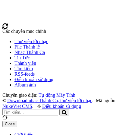
Các chuyên mục chính
Thư viện lời nhạc
File Thánh lễ
Nhạc Thánh Ca
Tin Tức
Thành viên
Tìm kiếm
RSS-feeds
Điều khoản sử dụng
Album ảnh
Chuyển giao diện:
Tự động
Máy Tính
©
Download nhạc Thánh Ca, thư viện lời nhạc
.
Mã nguồn
NukeViet CMS
.
❉
Điều khoản sử dụng
Close
Giới thiệu