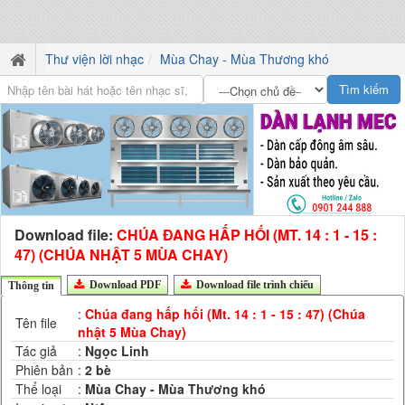
Thư viện lời nhạc
Mùa Chay - Mùa Thương khó
Download file:
CHÚA ĐANG HẤP HỐI (MT. 14 : 1 - 15 :
47) (CHÚA NHẬT 5 MÙA CHAY)
Download PDF
Download file trình chiếu
Thông tin
:
Chúa đang hấp hối (Mt. 14 : 1 - 15 : 47) (Chúa
Tên file
nhật 5 Mùa Chay)
Tác giả
:
Ngọc Linh
Phiên bản
:
2 bè
Thể loại
:
Mùa Chay - Mùa Thương khó