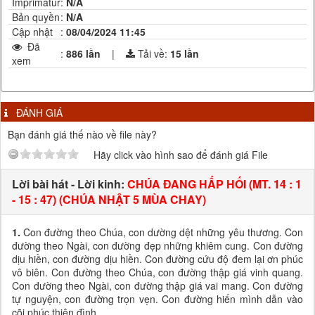
Imprimatur
:
N/A
Bản quyền
:
N/A
Cập nhật
:
08/04/2024 11:45
Đã
:
886 lần
|
Tải về:
15
lần
xem
ĐÁNH GIÁ
Bạn đánh giá thế nào về file này?
Hãy click vào hình sao để đánh giá File
Lời bài hát - Lời kinh:
CHÚA ĐANG HẤP HỐI (MT. 14 : 1
- 15 : 47) (CHÚA NHẬT 5 MÙA CHAY)
1.
Con đường theo Chúa, con dường dệt những yêu thương. Con
đường theo Ngài, con đường đẹp những khiêm cung. Con đường
dịu hiền, con đường dịu hiền. Con đường cứu độ đem lại ơn phúc
vô biên. Con đường theo Chúa, con đường thập giá vinh quang.
Con đường theo Ngài, con đường thập giá vai mang. Con đường
tự nguyện, con đường trọn vẹn. Con đường hiến mình dẫn vào
cõi phúc thiên đình.