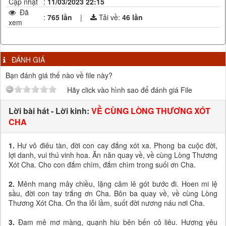
Cập nhật
:
11/03/2023 22:15
Đã
:
765 lần
|
Tải về:
46
lần
xem
ĐÁNH GIÁ
Bạn đánh giá thế nào về file này?
Hãy click vào hình sao để đánh giá File
Lời bài hát - Lời kinh:
VỀ CÙNG LÒNG THƯƠNG XÓT
CHA
1.
Hư vô điêu tàn, đời con cay đắng xót xa. Phong ba cuộc đời,
lợi danh, vui thú vinh hoa. Ăn năn quay về, về cùng Lòng Thương
Xót Cha. Cho con đắm chìm, đắm chìm trong suối ơn Cha.
2.
Mênh mang mây chiều, lặng câm lê gót bước đi. Hoen mi lệ
sầu, đời con tay trắng ơn Cha. Bôn ba quay về, về cùng Lòng
Thương Xót Cha. Ơn tha lỗi lầm, suốt đời nương náu nơi Cha.
3.
Đam mê mơ màng, quạnh hiu bên bến cô liêu. Hương yêu