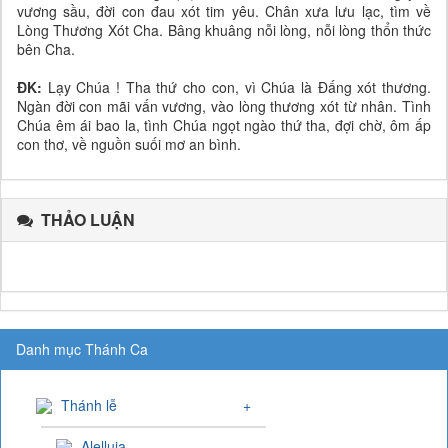
vương sầu, đời con đau xót tim yêu. Chân xưa lưu lạc, tìm về
Lòng Thương Xót Cha. Bâng khuâng nỗi lòng, nỗi lòng thổn thức
bên Cha.
ĐK:
Lạy Chúa ! Tha thứ cho con, vì Chúa là Đấng xót thương.
Ngàn đời con mãi vấn vương, vào lòng thương xót từ nhân. Tình
Chúa êm ái bao la, tình Chúa ngọt ngào thứ tha, đợi chờ, ôm ấp
con thơ, về nguồn suối mơ an bình.
THẢO LUẬN
Danh mục Thánh Ca
Thánh lễ
+
Alelluia