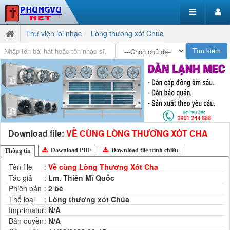
Thư viện lời nhạc
Lòng thương xót Chúa
Download file:
VỀ CÙNG LÒNG THƯƠNG XÓT CHA
Download PDF
Download file trình chiếu
Thông tin
Tên file
:
Về cùng Lòng Thương Xót Cha
Tác giả
:
Lm. Thiên Mĩ Quốc
Phiên bản
:
2 bè
Thể loại
:
Lòng thương xót Chúa
Imprimatur
:
N/A
Bản quyền
:
N/A