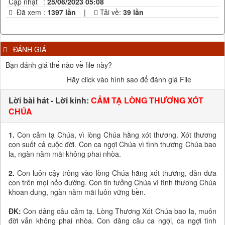
Cập nhật
:
25/06/2023 05:08
Đã xem
:
1397 lần
|
Tải về:
39
lần
ĐÁNH GIÁ
Bạn đánh giá thế nào về file này?
Hãy click vào hình sao để đánh giá File
Lời bài hát - Lời kinh:
CẢM TẠ LÒNG THƯƠNG XÓT
CHÚA
1.
Con cảm tạ Chúa, vì lòng Chúa hằng xót thương. Xót thương
con suốt cả cuộc đời. Con ca ngợi Chúa vì tình thương Chúa bao
la, ngàn năm mãi không phai nhòa.
2.
Con luôn cậy trông vào lòng Chúa hằng xót thương, dẫn đưa
con trên mọi nẻo đường. Con tin tưởng Chúa vì tình thương Chúa
khoan dung, ngàn năm mãi luôn vững bền.
ĐK:
Con dâng câu cảm tạ. Lòng Thương Xót Chúa bao la, muôn
đời vẫn không phai nhòa. Con dâng câu ca ngợi, ca ngợi tình