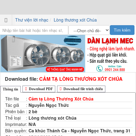
Thư viện lời nhạc
Lòng thương xót Chúa
Download file:
CẢM TẠ LÒNG THƯƠNG XÓT CHÚA
Download PDF
Download file trình chiếu
Thông tin
Tên file
:
Cảm tạ Lòng Thương Xót Chúa
Tác giả
:
Nguyễn Ngọc Thức
Phiên bản
:
2 bè
Thể loại
:
Lòng thương xót Chúa
Imprimatur
:
N/A
Bản quyền
:
Ca khúc Thánh Ca - Nguyễn Ngọc Thức, trang 31