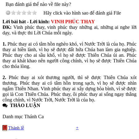
Bạn đánh giá thế nào về file này?
Hãy click vào hình sao để đánh giá File
Lời bài hát - Lời kinh:
VINH PHÚC THAY
ĐK:
Vinh phúc thay, vinh phúc thay những ai, những ai nghe lời
dạy, và thực thi Lời Chúa mỗi ngày.
1.
Phúc thay ai có tâm hồn nghèo khó, vì Nước Trời là của họ. Phúc
thay ai hiền lành, vì họ sẽ được đất hứa Chúa ban làm gia nghiệp.
Phúc thay cho ai sầu khổ, vì họ sẽ được Thiên Chúa ủi an. Phúc
thay ai khát khao nên người công chính, vì họ sẽ được Thiên Chúa
cho thỏa lòng.
2.
Phúc thay ai xót thương người, thì sẽ được Thiên Chúa xót
thương. Phúc thay ai có tâm hồn trong sạch, vì họ sẽ được nhìn
ngắm Thiên Nhan. Vinh phúc thay ai xây dựng hòa bình, vì sẽ được
gọi là Con Thiên Chúa. Phúc thay, ôi phúc thay ai sống ngay thẳng
công chính, vì Nước Trời, Nước Trời là của họ.
THẢO LUẬN
Danh mục Thánh Ca
+
Thánh lễ