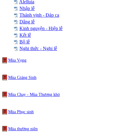
Alelluia
Nhập lễ
Thánh vịnh - Đáp ca
Dâng lễ
Kinh nguyện - Hiệp lễ
Kết lễ
Bộ lễ
Nghi thức - Nghi lễ
Mùa Vọng
Mùa Giáng Sinh
Mùa Chay - Mùa Thương khó
Mùa Phục sinh
Mùa thường niên