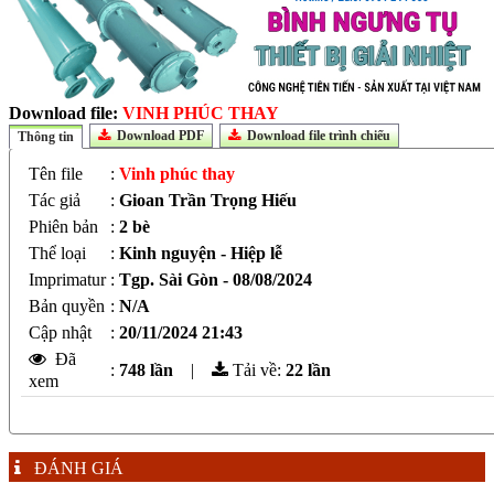
Download file:
VINH PHÚC THAY
Download PDF
Download file trình chiếu
Thông tin
Tên file
:
Vinh phúc thay
Tác giả
:
Gioan Trần Trọng Hiếu
Phiên bản
:
2 bè
Thể loại
:
Kinh nguyện - Hiệp lễ
Imprimatur
:
Tgp. Sài Gòn - 08/08/2024
Bản quyền
:
N/A
Cập nhật
:
20/11/2024 21:43
Đã
:
748 lần
|
Tải về:
22
lần
xem
ĐÁNH GIÁ