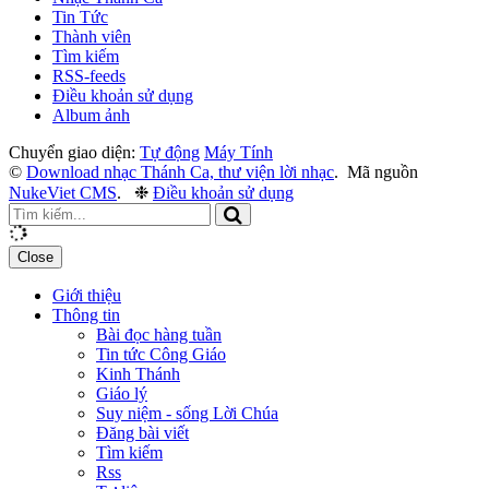
Tin Tức
Thành viên
Tìm kiếm
RSS-feeds
Điều khoản sử dụng
Album ảnh
Chuyển giao diện:
Tự động
Máy Tính
©
Download nhạc Thánh Ca, thư viện lời nhạc
.
Mã nguồn
NukeViet CMS
.
❉
Điều khoản sử dụng
Close
Giới thiệu
Thông tin
Bài đọc hàng tuần
Tin tức Công Giáo
Kinh Thánh
Giáo lý
Suy niệm - sống Lời Chúa
Đăng bài viết
Tìm kiếm
Rss