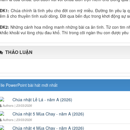
ĐK1:
Chúa chính là tình yêu cho đời con mỹ miều. Đường tin yêu lạ
êm ả cho thuyền tình xuôi dòng. Đời qua bến đục trong khơi động sự 
ĐK2:
Những cánh hoa mỏng manh những bài ca ân tình. Từ con tim nh
khắc khoải vui lòng chịu đau khổ. Thì trong cõi ngàn thu con được yê
THẢO LUẬN
ile PowerPoint bài hát mới nhất
Chúa nhật Lễ Lá - năm A (2026)
Authors |
23/03/2026
Chúa nhật 5 Mùa Chay - năm A (2026)
Authors |
23/03/2026
Chúa nhật 4 Mùa Chay - năm A (2026)