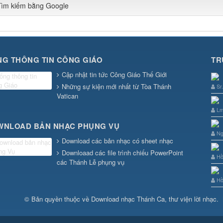
Tìm kiếm bằng Google
G THÔNG TIN CÔNG GIÁO
TR
Cập nhật tin tức Công Giáo Thế Giới
Những sự kiện mới nhất từ Tòa Thánh
Sr
Vatican
Lm
WNLOAD BẢN NHẠC PHỤNG VỤ
Ng
Download các bản nhạc có sheet nhạc
Downloaad các file trình chiếu PowerPoint
Hồ
các Thánh Lễ phụng vụ
Hồ
© Bản quyền thuộc về
Download nhạc Thánh Ca, thư viện lời nhạc
.