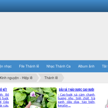
ện nhạc
File Thánh lễ
Nhạc Thánh Ca
Album ảnh
Tải 
Kinh nguyện - Hiệp lễ
Thánh lễ