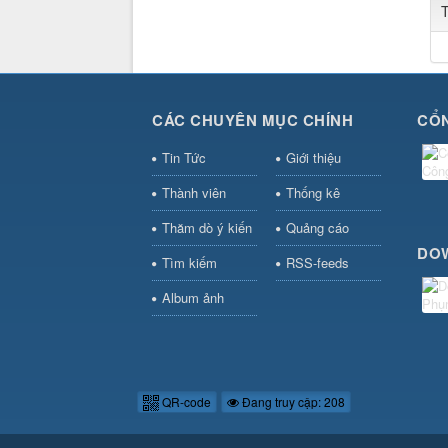
CÁC CHUYÊN MỤC CHÍNH
CỔN
Tin Tức
Giới thiệu
Thành viên
Thống kê
Thăm dò ý kiến
Quảng cáo
DO
Tìm kiếm
RSS-feeds
Album ảnh
QR-code
Đang truy cập: 208