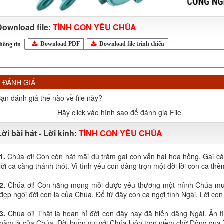
Download file:
TÌNH CON YÊU CHÚA
Download PDF
Download file trình chiếu
hông tin
ĐÁNH GIÁ
ạn đánh giá thế nào về file này?
Hãy click vào hình sao để đánh giá File
Lời bài hát - Lời kinh:
TÌNH CON YÊU CHÚA
1.
Chúa ơi! Con còn hát mãi dù trăm gai con vẫn hái hoa hồng. Gai cà
lời ca càng thánh thót. Vì tình yêu con dâng trọn một đời lời con ca th
2.
Chúa ơi! Con hằng mong mỏi được yêu thương một mình Chúa muôn đ
đẹp ngời đời con là của Chúa. Để từ đây con ca ngợi tình Ngài. Lời co
3.
Chúa ơi! Thật là hoan hỉ đời con đây nay đã hiến dâng Ngài. Ân t
năm là của Chúa. Đời buồn vui với Chúa luôn trọn niềm chờ Đông qua 