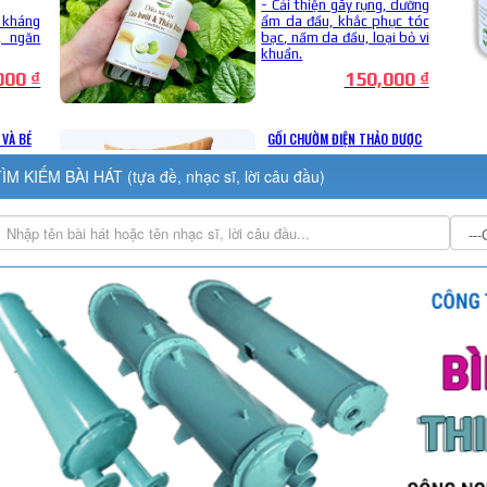
ÌM KIẾM BÀI HÁT (tựa đề, nhạc sĩ, lời câu đầu)