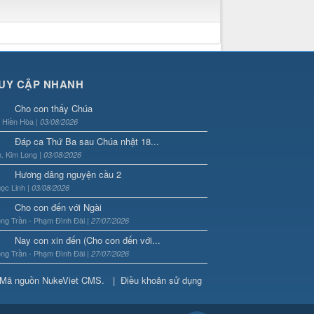
UY CẬP NHANH
Cho con thấy Chúa
. Hiền Hòa |
03/08/2026
Đáp ca Thứ Ba sau Chúa nhật 18...
. Kim Long |
03/08/2026
Hương dâng nguyện cầu 2
ọc Linh |
03/08/2026
Cho con đến với Ngài
ng Trần - Phạm Đình Đài |
27/07/2026
Nay con xin đến (Cho con đến với...
ng Trần - Phạm Đình Đài |
27/07/2026
Mã nguồn
NukeViet CMS
.
|
Điều khoản sử dụng