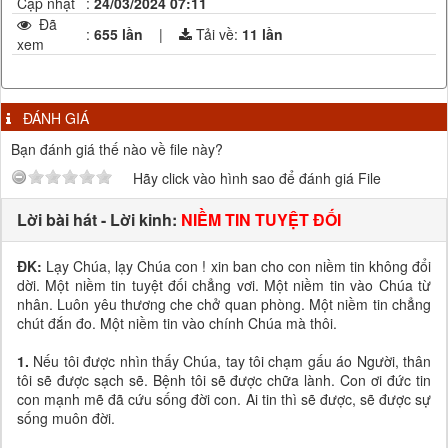
Cập nhật
:
24/03/2024 07:11
Đã
:
655 lần
|
Tải về:
11
lần
xem
ĐÁNH GIÁ
Bạn đánh giá thế nào về file này?
Hãy click vào hình sao để đánh giá File
Lời bài hát - Lời kinh:
NIỀM TIN TUYỆT ĐỐI
ĐK:
Lạy Chúa, lạy Chúa con ! xin ban cho con niềm tin không đổi
dời. Một niềm tin tuyệt đối chẳng vơi. Một niềm tin vào Chúa từ
nhân. Luôn yêu thương che chở quan phòng. Một niềm tin chẳng
chút đắn đo. Một niềm tin vào chính Chúa mà thôi.
1.
Nếu tôi được nhìn thấy Chúa, tay tôi chạm gấu áo Người, thân
tôi sẽ được sạch sẽ. Bệnh tôi sẽ được chữa lành. Con ơi đức tin
con mạnh mẽ đã cứu sống đời con. Ai tin thì sẽ được, sẽ được sự
sống muôn đời.