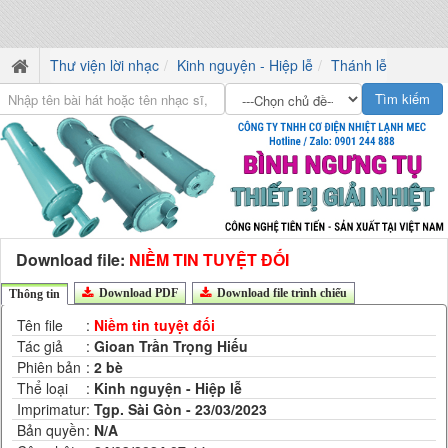
Thư viện lời nhạc
Kinh nguyện - Hiệp lễ
Thánh lễ
Download file:
NIỀM TIN TUYỆT ĐỐI
Download PDF
Download file trình chiếu
Thông tin
Tên file
:
Niềm tin tuyệt đối
Tác giả
:
Gioan Trần Trọng Hiếu
Phiên bản
:
2 bè
Thể loại
:
Kinh nguyện - Hiệp lễ
Imprimatur
:
Tgp. Sài Gòn - 23/03/2023
Bản quyền
:
N/A