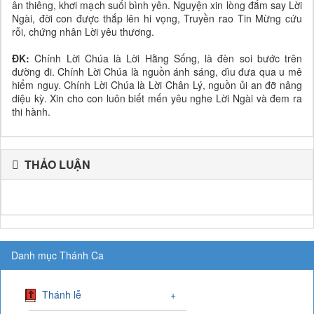
ân thiêng, khơi mạch suối bình yên. Nguyện xin lòng đắm say Lời
Ngài, đời con được thắp lên hi vọng, Truyền rao Tin Mừng cứu
rỗi, chứng nhân Lời yêu thương.
ĐK:
Chính Lời Chúa là Lời Hằng Sống, là đèn soi bước trên
đường đi. Chính Lời Chúa là nguồn ánh sáng, dìu đưa qua u mê
hiểm nguy. Chính Lời Chúa là Lời Chân Lý, nguồn ủi an đỡ nâng
diệu kỳ. Xin cho con luôn biết mến yêu nghe Lời Ngài và đem ra
thi hành.
THẢO LUẬN
Danh mục Thánh Ca
Thánh lễ
+