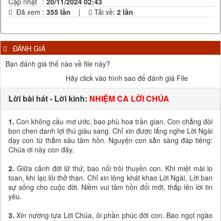
Cập nhật
:
20/11/2024 02:43
Đã xem
:
355 lần
|
Tải về:
2
lần
ĐÁNH GIÁ
Bạn đánh giá thế nào về file này?
Hãy click vào hình sao để đánh giá File
Lời bài hát - Lời kinh:
NHIỆM CA LỜI CHÚA
1.
Con không cầu mơ ước, bao phù hoa trần gian. Con chẳng đòi
bon chen danh lợi thú giàu sang. Chỉ xin được lắng nghe Lời Ngài
dạy con từ thẳm sâu tâm hồn. Nguyện con sẵn sàng đáp tiếng:
Chúa ơi này con đây.
2.
Giữa cảnh đời lữ thứ, bao nổi trôi thuyền con. Khi miệt mài lo
toan, khi lạc lối thở than. Chỉ xin lòng khát khao Lời Ngài, Lời ban
sự sống cho cuộc đời. Niềm vui tâm hồn đổi mới, thắp lên lời tin
yêu.
3.
Xin nương tựa Lời Chúa, ôi phần phúc đời con. Bao ngọt ngào