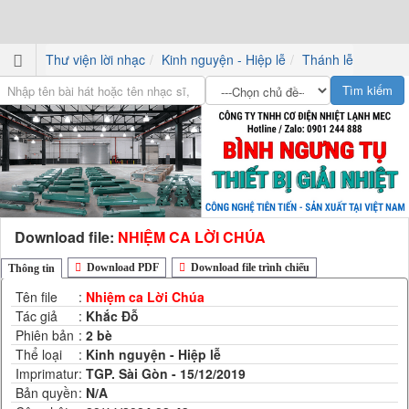
Thư viện lời nhạc
Kinh nguyện - Hiệp lễ
Thánh lễ
Download file:
NHIỆM CA LỜI CHÚA
Download PDF
Download file trình chiếu
Thông tin
Tên file
:
Nhiệm ca Lời Chúa
Tác giả
:
Khắc Đỗ
Phiên bản
:
2 bè
Thể loại
:
Kinh nguyện - Hiệp lễ
Imprimatur
:
TGP. Sài Gòn - 15/12/2019
Bản quyền
:
N/A