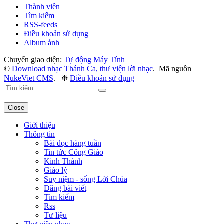
Thành viên
Tìm kiếm
RSS-feeds
Điều khoản sử dụng
Album ảnh
Chuyển giao diện:
Tự động
Máy Tính
©
Download nhạc Thánh Ca, thư viện lời nhạc
.
Mã nguồn
NukeViet CMS
.
❉
Điều khoản sử dụng
Close
Giới thiệu
Thông tin
Bài đọc hàng tuần
Tin tức Công Giáo
Kinh Thánh
Giáo lý
Suy niệm - sống Lời Chúa
Đăng bài viết
Tìm kiếm
Rss
Tư liệu