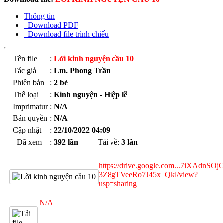
Thông tin
Download PDF
Download file trình chiếu
Tên file
:
Lời kinh nguyện cầu 10
Tác giả
:
Lm. Phong Trần
Phiên bản
:
2 bè
Thể loại
:
Kinh nguyện - Hiệp lễ
Imprimatur
:
N/A
Bản quyền
:
N/A
Cập nhật
:
22/10/2022 04:09
Đã xem
:
392 lần
|
Tải về:
3
lần
https://drive.google.com...7iXAdnSOj
3Z8gTVeeRo7J45x_Qkl/view?
usp=sharing
N/A