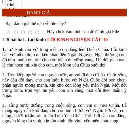
ĐÁNH GIÁ
Bạn đánh giá thế nào về file này?
Hãy click vào hình sao để đánh giá File
Lời bài hát - Lời kinh:
LỜI KINH NGUYỆN CẦU 10
1.
Lời kinh cầu với lòng mến, con dâng lên Thiên Chúa. Lời kinh
cầu với niềm tin, con kêu khấn đến Ngài. Nguyện Ngài thương con,
đổ tràn muôn ơn, xin cho con niềm tin vững vàng. Dù đời gian nan,
lệ còn hoen mi, xin cho con, một lòng yêu Chúa suốt đời.
2.
Trọn kiếp người con nguyện ước, an vui đi theo Chúa. Cuộc sống
này dẫu đổi thay, cho con luôn bước với Ngài. Cuộc đời bon chen,
phận người mong manh, xin cho con lòng yêu mến Ngài. Một đời
trung trinh, trọn vẹn tin yêu, con xin vâng, một đời theo thánh ý
Ngài.
3.
Từng bước đường trong cuộc sống, con vui đi theo Chúa. Là
tháng ngày dẫu khổ đau, cho con luôn bước với Ngài. Lời cầu con
dâng, là lời tri ân, xin tri ân Tình Yêu Chúa Trời. Lời cầu con dâng,
nguyện lòng tôn vinh, xin tôn vinh, tôn vinh yêu mến chúc tụng.