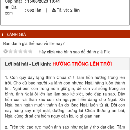
Cập nhật
:
15/06/2023 10:41
Đã
:
662 lần
|
Tải về:
2
lần
xem
ĐÁNH GIÁ
Bạn đánh giá thế nào về file này?
Hãy click vào hình sao để đánh giá File
Lời bài hát - Lời kinh:
HƯỚNG TRÔNG LÊN TRỜI
1.
Con quỳ đây lặng thinh Chúa ơi ! Tâm hồn hướng trông lên
trời. Cho dù bao người xa lánh con nhưng Ngài hằng luôn thành
tín. Ngài bên con trông nom giữ gìn, để con vui sống trong an
bình, tình Ngài ôi lớn lao làm sao kể xiết, báo đáp ra sao. Đây
hồn con và thân xác con xin nguyện hiến dâng cho Ngài. Xin
Ngài ban ngàn muôn thánh ân do lòng Ngài luôn từ ái. Đời con
nay hăng say miệt mài, đường tương lai Chúa thương an bài,
Ngài cùng đi sá chi hiểm nguy cản lối, lo gì gian nan.
2.
Trên trời cao rực muôn ánh sao như ngàn ý thơ dạt dào. Tâm