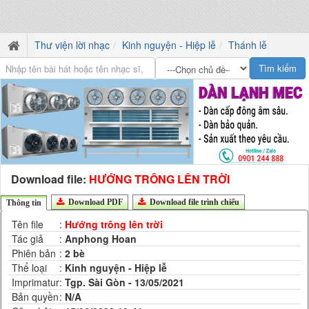
Thư viện lời nhạc
Kinh nguyện - Hiệp lễ
Thánh lễ
Download file:
HƯỚNG TRÔNG LÊN TRỜI
Download PDF
Download file trình chiếu
Thông tin
Tên file
:
Hướng trông lên trời
Tác giả
:
Anphong Hoan
Phiên bản
:
2 bè
Thể loại
:
Kinh nguyện - Hiệp lễ
Imprimatur
:
Tgp. Sài Gòn - 13/05/2021
Bản quyền
:
N/A