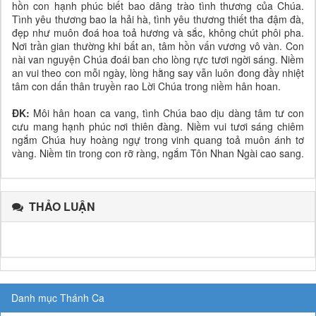
hồn con hạnh phúc biết bao dâng trào tình thương của Chúa.
Tình yêu thương bao la hải hà, tình yêu thương thiết tha đậm đà,
đẹp như muôn đoá hoa toả hương và sắc, không chút phôi pha.
Nơi trần gian thường khi bất an, tâm hồn vấn vương vô vàn. Con
nài van nguyện Chúa đoái ban cho lòng rực tươi ngời sáng. Niềm
an vui theo con mỗi ngày, lòng hằng say vẫn luôn đong đầy nhiệt
tâm con dấn thân truyền rao Lời Chúa trong niềm hân hoan.
ĐK:
Môi hân hoan ca vang, tình Chúa bao dịu dàng tâm tư con
cưu mang hạnh phúc nơi thiên đàng. Niềm vui tươi sáng chiêm
ngắm Chúa huy hoàng ngự trong vinh quang toả muôn ánh tơ
vàng. Niềm tin trong con rỡ ràng, ngắm Tôn Nhan Ngài cao sang.
THẢO LUẬN
Danh mục Thánh Ca