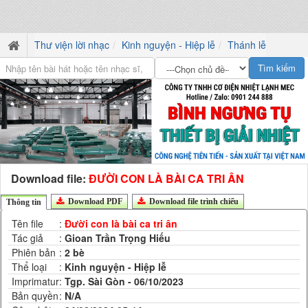
Thư viện lời nhạc
Kinh nguyện - Hiệp lễ
Thánh lễ
Download file:
ĐƯỜI CON LÀ BÀI CA TRI ÂN
Download PDF
Download file trình chiếu
Thông tin
Tên file
:
Đười con là bài ca tri ân
Tác giả
:
Gioan Trần Trọng Hiếu
Phiên bản
:
2 bè
Thể loại
:
Kinh nguyện - Hiệp lễ
Imprimatur
:
Tgp. Sài Gòn - 06/10/2023
Bản quyền
:
N/A