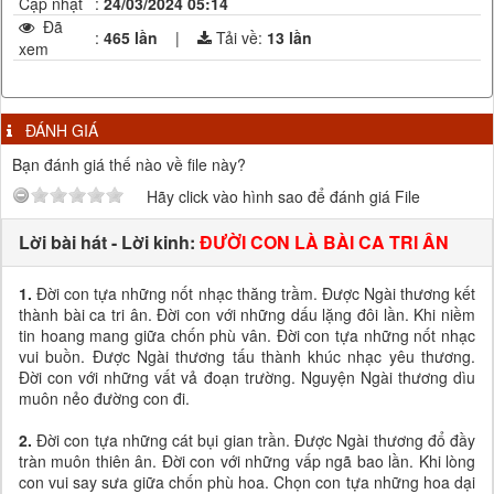
Cập nhật
:
24/03/2024 05:14
Đã
:
465 lần
|
Tải về:
13
lần
xem
ĐÁNH GIÁ
Bạn đánh giá thế nào về file này?
Hãy click vào hình sao để đánh giá File
Lời bài hát - Lời kinh:
ĐƯỜI CON LÀ BÀI CA TRI ÂN
1.
Đời con tựa những nốt nhạc thăng trầm. Được Ngài thương kết
thành bài ca tri ân. Đời con với những dấu lặng đôi lần. Khi niềm
tin hoang mang giữa chốn phù vân. Đời con tựa những nốt nhạc
vui buồn. Được Ngài thương tấu thành khúc nhạc yêu thương.
Đời con với những vất vả đoạn trường. Nguyện Ngài thương dìu
muôn nẻo đường con đi.
2.
Đời con tựa những cát bụi gian trần. Được Ngài thương đổ đầy
tràn muôn thiên ân. Đời con với những vấp ngã bao lần. Khi lòng
con vui say sưa giữa chốn phù hoa. Chọn con tựa những hoa dại