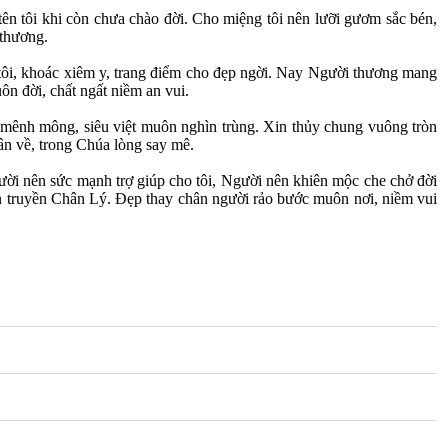
 tên tôi khi còn chưa chào đời. Cho miệng tôi nên lưỡi gươm sắc bén,
 thương.
tôi, khoác xiêm y, trang điểm cho đẹp ngời. Nay Người thương mang
ôn đời, chất ngất niềm an vui.
 mênh mông, siêu việt muôn nghìn trùng. Xin thủy chung vuông tròn
ân về, trong Chúa lòng say mê.
ười nên sức mạnh trợ giúp cho tôi, Người nên khiên mộc che chở đời
oan truyền Chân Lý. Đẹp thay chân người rảo bước muôn nơi, niềm vui