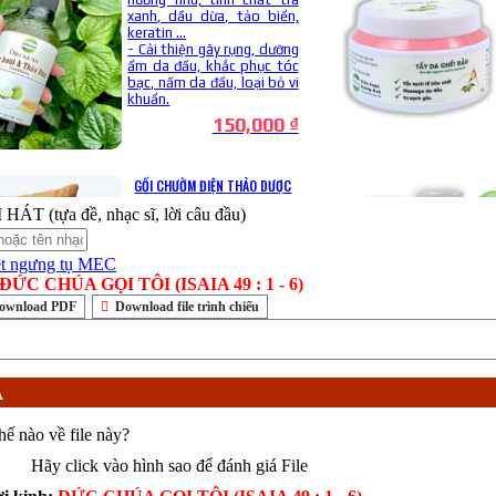
ÁT (tựa đề, nhạc sĩ, lời câu đầu)
ĐỨC CHÚA GỌI TÔI (ISAIA 49 : 1 - 6)
ownload PDF
Download file trình chiếu
Á
hế nào về file này?
Hãy click vào hình sao để đánh giá File