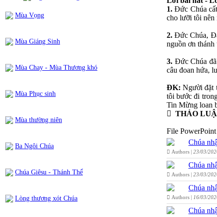
Lời bài hát - L
1.
Đức Chúa cất 
Mùa Vọng
cho lưỡi tôi nên
2.
Đức Chúa, Đấ
Mùa Giáng Sinh
nguồn ơn thánh t
3.
Đức Chúa đã k
Mùa Chay - Mùa Thương khó
câu đoan hứa, l
ĐK:
Người đặt 
Mùa Phục sinh
tôi bước đi tro
Tin Mừng loan b
THẢO LU
Mùa thường niên
File PowerPoint 
Chúa nhậ
Ba Ngôi Chúa
Authors |
23/03/202
Chúa nhậ
Chúa Giêsu - Thánh Thể
Authors |
23/03/202
Chúa nhậ
Authors |
16/03/202
Lòng thương xót Chúa
Chúa nhậ