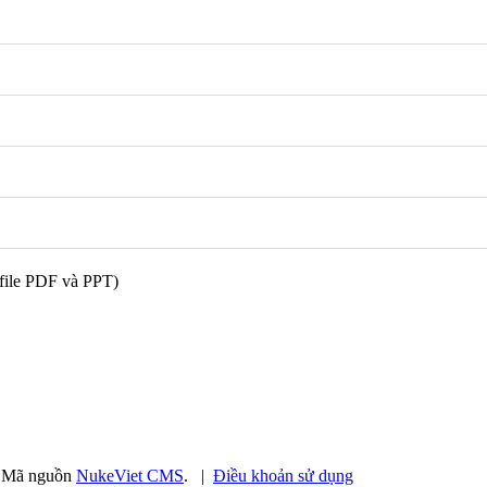
.
Mã nguồn
NukeViet CMS
.
|
Điều khoản sử dụng