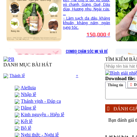
TÌM KIẾM BÀI H
DANH MỤC BÀI HÁT
Thánh lễ
+
Download file:
D
Thông tin
Alelluia
Nhập lễ
Thánh vịnh - Đáp ca
Dâng lễ
ĐÁNH GI
Kinh nguyện - Hiệp lễ
Bạn đánh giá t
Kết lễ
Bộ lễ
Nghi thức - Nghi lễ