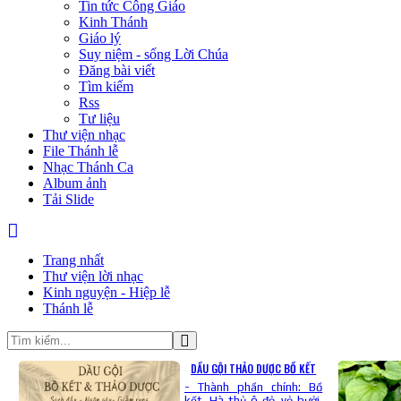
Tin tức Công Giáo
Kinh Thánh
Giáo lý
Suy niệm - sống Lời Chúa
Đăng bài viết
Tìm kiếm
Rss
Tư liệu
Thư viện nhạc
File Thánh lễ
Nhạc Thánh Ca
Album ảnh
Tải Slide
Trang nhất
Thư viện lời nhạc
Kinh nguyện - Hiệp lễ
Thánh lễ