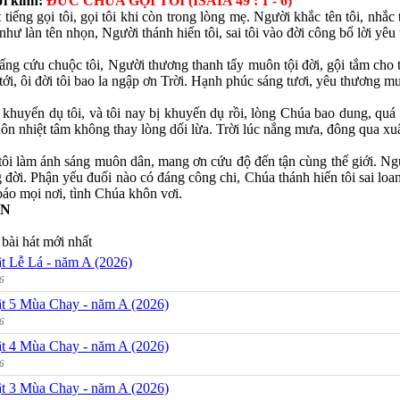
ời kinh:
ĐỨC CHÚA GỌI TÔI (ISAIA 49 : 1 - 6)
tiếng gọi tôi, gọi tôi khi còn trong lòng mẹ. Người khắc tên tôi, nhắc
 như làn tên nhọn, Người thánh hiến tôi, sai tôi vào đời công bố lời yêu
ng cứu chuộc tôi, Người thương thanh tẩy muôn tội đời, gội tắm cho 
ới, ôi đời tôi bao la ngập ơn Trời. Hạnh phúc sáng tươi, yêu thương mu
huyến dụ tôi, và tôi nay bị khuyến dụ rồi, lòng Chúa bao dung, quá
uôn nhiệt tâm không thay lòng dối lừa. Trời lúc nắng mưa, đông qua xu
tôi làm ánh sáng muôn dân, mang ơn cứu độ đến tận cùng thế giới. Ng
ng đời. Phận yếu đuối nào có đáng công chi, Chúa thánh hiến tôi sai l
áo mọi nơi, tình Chúa khôn vơi.
ẬN
bài hát mới nhất
t Lễ Lá - năm A (2026)
6
t 5 Mùa Chay - năm A (2026)
6
t 4 Mùa Chay - năm A (2026)
6
t 3 Mùa Chay - năm A (2026)