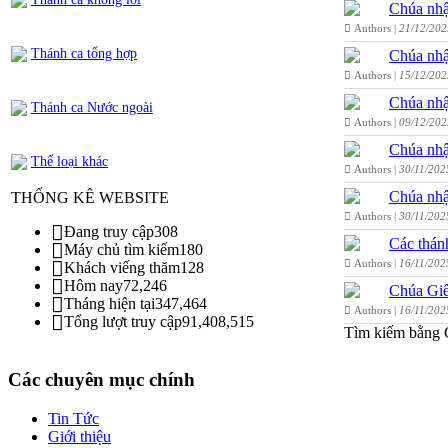
Chúa nhậ
Authors |
21/12/202
Thánh ca tổng hợp
Chúa nhậ
Authors |
15/12/202
Chúa nhậ
Thánh ca Nước ngoài
Authors |
09/12/202
Chúa nhậ
Thể loại khác
Authors |
30/11/202
Chúa nhậ
THỐNG KÊ WEBSITE
Authors |
30/11/202
Đang truy cập
308
Các thán
Máy chủ tìm kiếm
180
Authors |
16/11/202
Khách viếng thăm
128
Hôm nay
72,246
Chúa Giê
Tháng hiện tại
347,464
Authors |
16/11/202
Tổng lượt truy cập
91,408,515
Tìm kiếm bằng 
Các chuyên mục chính
Tin Tức
Giới thiệu