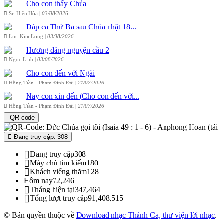
Cho con thấy Chúa
Sr. Hiền Hòa |
03/08/2026
Đáp ca Thứ Ba sau Chúa nhật 18...
Lm. Kim Long |
03/08/2026
Hương dâng nguyện cầu 2
Ngọc Linh |
03/08/2026
Cho con đến với Ngài
Hồng Trần - Phạm Đình Đài |
27/07/2026
Nay con xin đến (Cho con đến với...
Hồng Trần - Phạm Đình Đài |
27/07/2026
QR-code
Đang truy cập: 308
Đang truy cập
308
Máy chủ tìm kiếm
180
Khách viếng thăm
128
Hôm nay
72,246
Tháng hiện tại
347,464
Tổng lượt truy cập
91,408,515
© Bản quyền thuộc về
Download nhạc Thánh Ca, thư viện lời nhạc