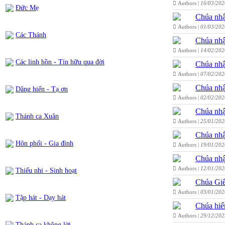
Authors |
16/03/202
Đức Mẹ
Chúa nhậ
Authors |
01/03/202
Các Thánh
Chúa nhậ
Authors |
14/02/202
Các linh hồn - Tín hữu qua đời
Chúa nhậ
Authors |
07/02/202
Chúa nhậ
Dâng hiến - Tạ ơn
Authors |
02/02/202
Chúa nhậ
Thánh ca Xuân
Authors |
25/01/202
Chúa nhậ
Hôn phối - Gia đình
Authors |
19/01/202
Chúa nhậ
Authors |
12/01/202
Thiếu nhi - Sinh hoạt
Chúa Giê
Authors |
03/01/202
Tập hát - Dạy hát
Chúa hiể
Authors |
29/12/202
Thánh ca không lời