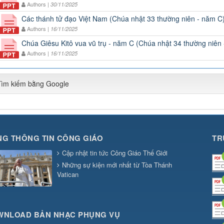
Authors |
30/11/2025
Các thánh tử đạo Việt Nam (Chúa nhật 33 thường niên - năm C
Authors |
16/11/2025
Chúa Giêsu Kitô vua vũ trụ - năm C (Chúa nhật 34 thường niên
Authors |
16/11/2025
Tìm kiếm bằng Google
G THÔNG TIN CÔNG GIÁO
TR
Cập nhật tin tức Công Giáo Thế Giới
Những sự kiện mới nhất từ Tòa Thánh
Vatican
WNLOAD BẢN NHẠC PHỤNG VỤ