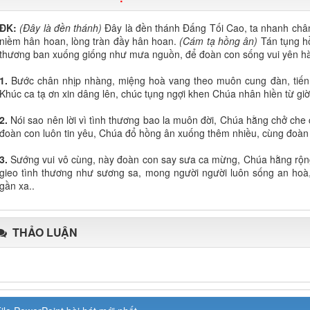
ĐK:
(Đây là đền thánh)
Đây là đền thánh Đấng Tối Cao, ta nhanh chân
niềm hân hoan, lòng tràn đầy hân hoan.
(Cám tạ hồng ân)
Tán tụng h
thương ban xuống giống như mưa nguồn, để đoàn con sống vui yên h
1.
Bước chân nhịp nhàng, miệng hoà vang theo muôn cung đàn, tiế
Khúc ca tạ ơn xin dâng lên, chúc tụng ngợi khen Chúa nhân hiền từ g
2.
Nói sao nên lời vì tình thương bao la muôn đời, Chúa hằng chở ch
đoàn con luôn tin yêu, Chúa đổ hồng ân xuống thêm nhiều, cùng đoàn c
3.
Sướng vui vô cùng, này đoàn con say sưa ca mừng, Chúa hằng rộn
gieo tình thương như sương sa, mong người người luôn sống an ho
gần xa..
THẢO LUẬN