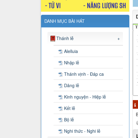
DANH MỤC BÀI HÁT
T
Thánh lễ
+
Alelluia
Nhập lễ
Thánh vịnh - Đáp ca
Dâng lễ
Kinh nguyện - Hiệp lễ
Kết lễ
B
Bộ lễ
Nghi thức - Nghi lễ