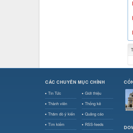
CÁC CHUYÊN MỤC CHÍNH
CỔN
Tin Tức
Giới thiệu
Thành viên
Thống kê
Thăm dò ý kiến
Quảng cáo
Tìm kiếm
RSS-feeds
DO