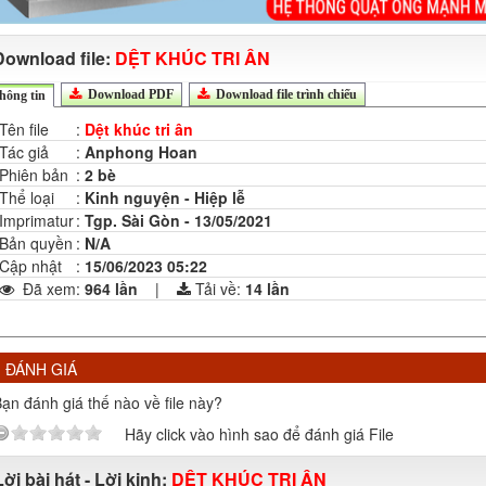
Download file:
DỆT KHÚC TRI ÂN
Download PDF
Download file trình chiếu
hông tin
Tên file
:
Dệt khúc tri ân
Tác giả
:
Anphong Hoan
Phiên bản
:
2 bè
Thể loại
:
Kinh nguyện - Hiệp lễ
Imprimatur
:
Tgp. Sài Gòn - 13/05/2021
Bản quyền
:
N/A
Cập nhật
:
15/06/2023 05:22
Đã xem
:
964 lần
|
Tải về:
14
lần
ĐÁNH GIÁ
ạn đánh giá thế nào về file này?
Hãy click vào hình sao để đánh giá File
Lời bài hát - Lời kinh:
DỆT KHÚC TRI ÂN