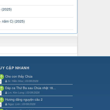
) (2025)
 - năm C) (2025)
UY CẬP NHANH
Cho con thấy Chúa
Sr. Hiền Hòa |
03/08/2026
Đáp ca Thứ Ba sau Chúa nhật 18...
Lm. Kim Long |
03/08/2026
Hương dâng nguyện cầu 2
Ngọc Linh |
03/08/2026