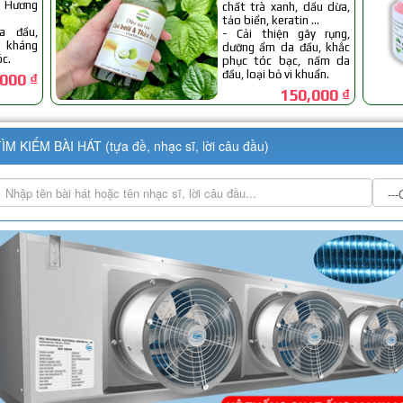
ÌM KIẾM BÀI HÁT (tựa đề, nhạc sĩ, lời câu đầu)