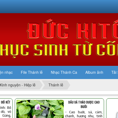
ện nhạc
File Thánh lễ
Nhạc Thánh Ca
Album ảnh
Tải 
Kinh nguyện - Hiệp lễ
Thánh lễ