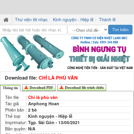
Thư viện lời nhạc
Kinh nguyện - Hiệp lễ
Thánh lễ
Download file:
CHỈ LÀ PHÙ VÂN
Download PDF
Download file trình chiếu
Thông tin
Tên file
:
Chỉ là phù vân
Tác giả
:
Anphong Hoan
Phiên bản
:
2 bè
Thể loại
:
Kinh nguyện - Hiệp lễ
Imprimatur
:
Tgp. Sài Gòn - 13/05/2021
Bản quyền
:
N/A