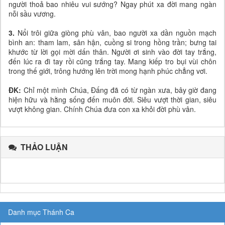
người thoả bao nhiêu vui sướng? Ngay phút xa đời mang ngàn
nỗi sầu vương.
3.
Nổi trôi giữa giòng phù vân, bao người xa dần nguồn mạch
bình an: tham lam, sân hận, cuồng si trong hồng trần; bưng tai
khước từ lời gọi mời dấn thân. Người ơi sinh vào đời tay trắng,
đến lúc ra đi tay rồi cũng trắng tay. Mang kiếp tro bụi vùi chôn
trong thế giới, trông hướng lên trời mong hạnh phúc chẳng vơi.
ĐK:
Chỉ một mình Chúa, Đấng đã có từ ngàn xưa, bây giờ đang
hiện hữu và hằng sống đến muôn đời. Siêu vượt thời gian, siêu
vượt không gian. Chính Chúa đưa con xa khỏi đời phù vân.
THẢO LUẬN
Danh mục Thánh Ca