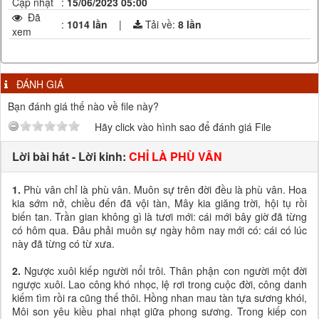
Cập nhật
:
15/06/2023 05:00
Đã
:
1014 lần
|
Tải về:
8
lần
xem
ĐÁNH GIÁ
Bạn đánh giá thế nào về file này?
Hãy click vào hình sao để đánh giá File
Lời bài hát - Lời kinh:
CHỈ LÀ PHÙ VÂN
1.
Phù vân chỉ là phù vân. Muôn sự trên đời đều là phù vân. Hoa
kia sớm nở, chiều đến đã vội tàn, Mây kia giăng trời, hội tụ rồi
biến tan. Trần gian không gì là tươi mới: cái mới bây giờ đã từng
có hôm qua. Đâu phải muôn sự ngày hôm nay mới có: cái có lúc
này đã từng có từ xưa.
2.
Ngược xuôi kiếp người nổi trôi. Thân phận con người một đời
ngược xuôi. Lao công khó nhọc, lệ rơi trong cuộc đời, công danh
kiếm tìm rồi ra cũng thế thôi. Hồng nhan mau tàn tựa sương khói,
Môi son yêu kiều phai nhạt giữa phong sương. Trong kiếp con