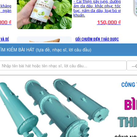
ÌM KIẾM BÀI HÁT (tựa đề, nhạc sĩ, lời câu đầu)