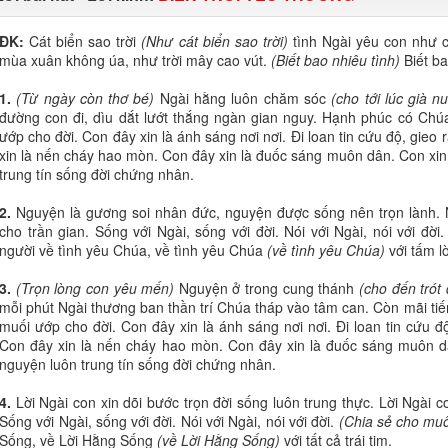
ĐK:
Cát biển sao trời
(Như cát biển sao trời)
tình Ngài yêu con như c
mùa xuân không úa, như trời mây cao vút.
(Biết bao nhiêu tình)
Biết b
1.
(Từ ngày còn thơ bé)
Ngài hằng luôn chăm sóc
(cho tới lúc già n
đường con đi, dìu dắt lướt thắng ngàn gian nguy. Hạnh phúc có Chúa
ướp cho đời. Con đây xin là ánh sáng nơi nơi. Đi loan tin cứu độ, gieo
xin là nến cháy hao mòn. Con đây xin là đuốc sáng muôn dân. Con xin
trung tín sống đời chứng nhân.
2.
Nguyện là gương soi nhân đức, nguyện được sống nên trọn lành. 
cho trần gian. Sống với Ngài, sống với đời. Nói với Ngài, nói với đời
người về tình yêu Chúa, về tình yêu Chúa
(về tình yêu Chúa)
với tấm l
3.
(Trọn lòng con yêu mến)
Nguyện ở trong cung thánh
(cho đến trót 
mỗi phút Ngài thương ban thần trí Chúa tháp vào tâm can. Còn mãi tiế
muối ướp cho đời. Con đây xin là ánh sáng nơi nơi. Đi loan tin cứu độ
Con đây xin là nến cháy hao mòn. Con đây xin là đuốc sáng muôn d
nguyện luôn trung tín sống đời chứng nhân.
4.
Lời Ngài con xin dõi bước trọn đời sống luôn trung thực. Lời Ngài 
Sống với Ngài, sống với đời. Nói với Ngài, nói với đời.
(Chia sẻ cho mu
Sống, về Lời Hằng Sống
(về Lời Hằng Sống)
với tất cả trái tim.