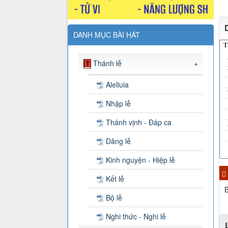
DANH MỤC BÀI HÁT
T
Thánh lễ
+
Alelluia
Nhập lễ
Thánh vịnh - Đáp ca
Dâng lễ
Kinh nguyện - Hiệp lễ
Kết lễ
B
Bộ lễ
Nghi thức - Nghi lễ