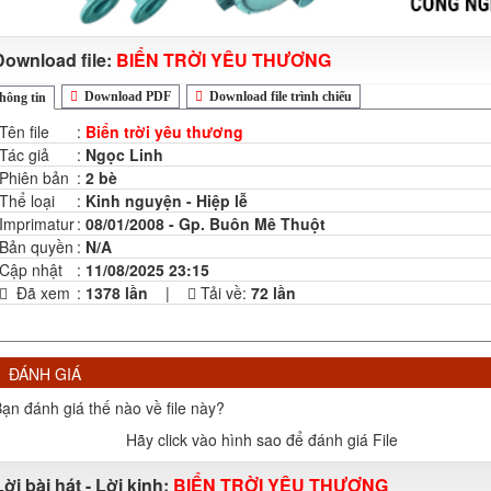
Download file:
BIỂN TRỜI YÊU THƯƠNG
Download PDF
Download file trình chiếu
hông tin
Tên file
:
Biển trời yêu thương
Tác giả
:
Ngọc Linh
Phiên bản
:
2 bè
Thể loại
:
Kinh nguyện - Hiệp lễ
Imprimatur
:
08/01/2008 - Gp. Buôn Mê Thuột
Bản quyền
:
N/A
Cập nhật
:
11/08/2025 23:15
Đã xem
:
1378 lần
|
Tải về:
72
lần
ĐÁNH GIÁ
ạn đánh giá thế nào về file này?
Hãy click vào hình sao để đánh giá File
Lời bài hát - Lời kinh:
BIỂN TRỜI YÊU THƯƠNG