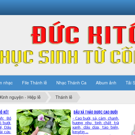
n nhạc
File Thánh lễ
Nhạc Thánh Ca
Album ảnh
Tải S
Kinh nguyện - Hiệp lễ
Thánh lễ