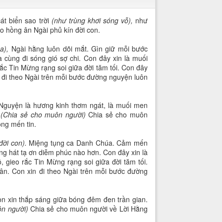
át biển sao trời
(như trùng khơi sóng vỗ),
như
ao hồng ân Ngài phủ kín đời con.
ua),
Ngài hằng luôn dõi mắt. Gìn giữ mỗi bước
 cùng đi sóng gió sợ chi. Con đây xin là muối
 rắc Tin Mừng rạng soi giữa đời tăm tối. Con đây
 đi theo Ngài trên mỗi bước đường nguyện luôn
Nguyện là hương kinh thơm ngát, là muối men
.
(Chia sẻ cho muôn người)
Chia sẻ cho muôn
òng mến tin.
đời con).
Miệng tụng ca Danh Chúa. Cảm mến
ng hát tạ ơn diễm phúc nào hơn. Con đây xin là
, gieo rắc Tin Mừng rạng soi giữa đời tăm tối.
ân. Con xin đi theo Ngài trên mỗi bước đường
con xin thắp sáng giữa bóng đêm đen trần gian.
ôn người)
Chia sẻ cho muôn người về Lời Hằng