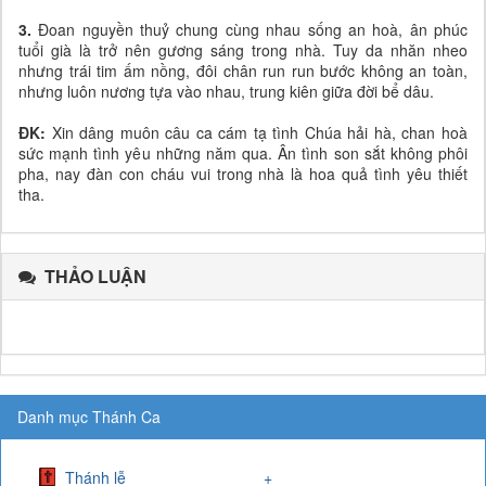
3.
Đoan nguyền thuỷ chung cùng nhau sống an hoà, ân phúc
tuổi già là trở nên gương sáng trong nhà. Tuy da nhăn nheo
nhưng trái tim ấm nồng, đôi chân run run bước không an toàn,
nhưng luôn nương tựa vào nhau, trung kiên giữa đời bể dâu.
ĐK:
Xin dâng muôn câu ca cám tạ tình Chúa hải hà, chan hoà
sức mạnh tình yêu những năm qua. Ân tình son sắt không phôi
pha, nay đàn con cháu vui trong nhà là hoa quả tình yêu thiết
tha.
THẢO LUẬN
Danh mục Thánh Ca
Thánh lễ
+