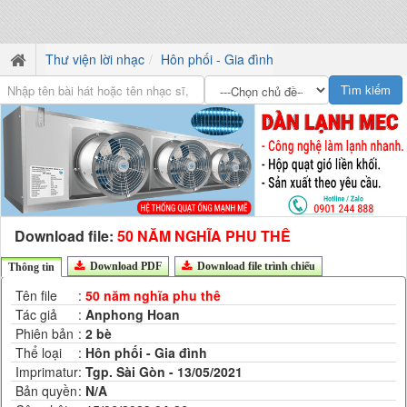
Thư viện lời nhạc
Hôn phối - Gia đình
Download file:
50 NĂM NGHĨA PHU THÊ
Download PDF
Download file trình chiếu
Thông tin
Tên file
:
50 năm nghĩa phu thê
Tác giả
:
Anphong Hoan
Phiên bản
:
2 bè
Thể loại
:
Hôn phối - Gia đình
Imprimatur
:
Tgp. Sài Gòn - 13/05/2021
Bản quyền
:
N/A