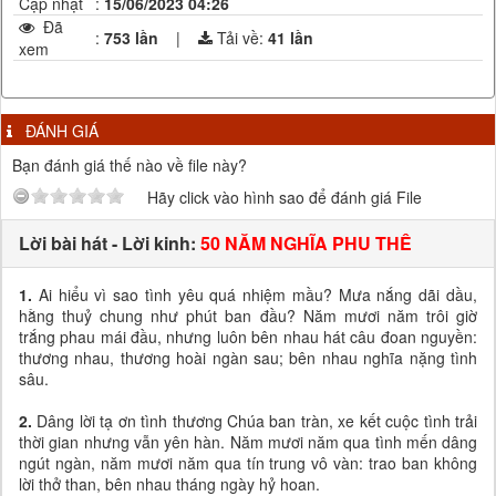
Cập nhật
:
15/06/2023 04:26
Đã
:
753 lần
|
Tải về:
41
lần
xem
ĐÁNH GIÁ
Bạn đánh giá thế nào về file này?
Hãy click vào hình sao để đánh giá File
Lời bài hát - Lời kinh:
50 NĂM NGHĨA PHU THÊ
1.
Ai hiểu vì sao tình yêu quá nhiệm mầu? Mưa nắng dãi dầu,
hằng thuỷ chung như phút ban đầu? Năm mươi năm trôi giờ
trắng phau mái đầu, nhưng luôn bên nhau hát câu đoan nguyền:
thương nhau, thương hoài ngàn sau; bên nhau nghĩa nặng tình
sâu.
2.
Dâng lời tạ ơn tình thương Chúa ban tràn, xe kết cuộc tình trải
thời gian nhưng vẫn yên hàn. Năm mươi năm qua tình mến dâng
ngút ngàn, năm mươi năm qua tín trung vô vàn: trao ban không
lời thở than, bên nhau tháng ngày hỷ hoan.