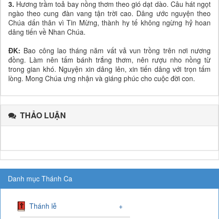
3.
Hương trầm toả bay nồng thơm theo gió dạt dào. Câu hát ngọt
ngào theo cung đàn vang tận trời cao. Dâng ước nguyện theo
Chúa dấn thân vì Tin Mừng, thành hy tế không ngừng hỷ hoan
dâng tiến về Nhan Chúa.
ĐK:
Bao công lao tháng năm vất vả vun trồng trên nơi nương
đồng. Làm nên tấm bánh trắng thơm, nên rượu nho nồng từ
trong gian khó. Nguyện xin dâng lên, xin tiến dâng với trọn tấm
lòng. Mong Chúa ưng nhận và giáng phúc cho cuộc đời con.
THẢO LUẬN
Danh mục Thánh Ca
Thánh lễ
+