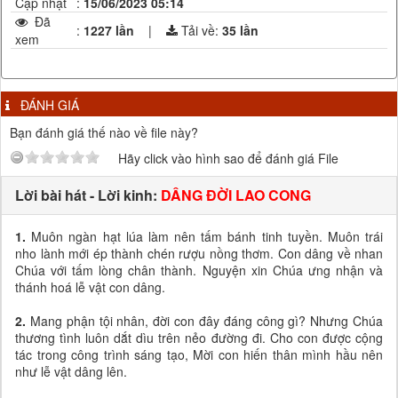
Cập nhật
:
15/06/2023 05:14
Đã
:
1227 lần
|
Tải về:
35
lần
xem
ĐÁNH GIÁ
Bạn đánh giá thế nào về file này?
Hãy click vào hình sao để đánh giá File
Lời bài hát - Lời kinh:
DÂNG ĐỜI LAO CONG
1.
Muôn ngàn hạt lúa làm nên tấm bánh tinh tuyền. Muôn trái
nho lành mới ép thành chén rượu nồng thơm. Con dâng về nhan
Chúa với tấm lòng chân thành. Nguyện xin Chúa ưng nhận và
thánh hoá lễ vật con dâng.
2.
Mang phận tội nhân, đời con đây đáng công gì? Nhưng Chúa
thương tình luôn dắt dìu trên nẻo đường đi. Cho con được cộng
tác trong công trình sáng tạo, Mời con hiến thân mình hầu nên
như lễ vật dâng lên.