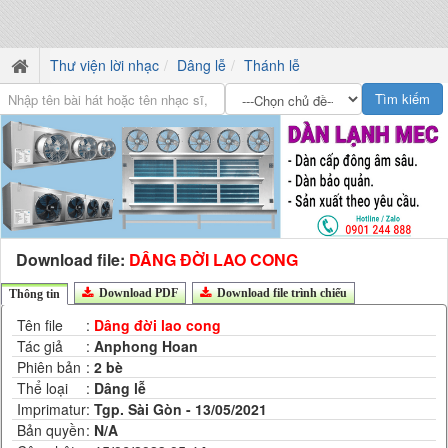
Thư viện lời nhạc
Dâng lễ
Thánh lễ
Download file:
DÂNG ĐỜI LAO CONG
Download PDF
Download file trình chiếu
Thông tin
Tên file
:
Dâng đời lao cong
Tác giả
:
Anphong Hoan
Phiên bản
:
2 bè
Thể loại
:
Dâng lễ
Imprimatur
:
Tgp. Sài Gòn - 13/05/2021
Bản quyền
:
N/A