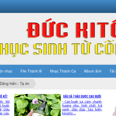
ện nhạc
File Thánh lễ
Nhạc Thánh Ca
Album ảnh
Tải 
Dâng hiến - Tạ ơn