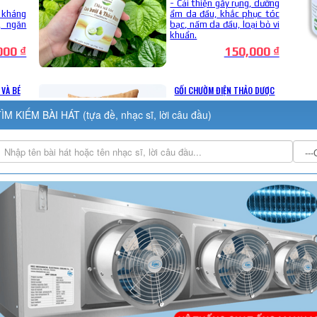
ÌM KIẾM BÀI HÁT (tựa đề, nhạc sĩ, lời câu đầu)