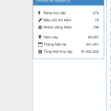
THỐNG KÊ WEBSITE
Đang truy cập
274
Máy chủ tìm kiếm
75
Khách viếng thăm
199
Hôm nay
69,057
Tháng hiện tại
341,451
Tổng lượt truy cập
91,402,502