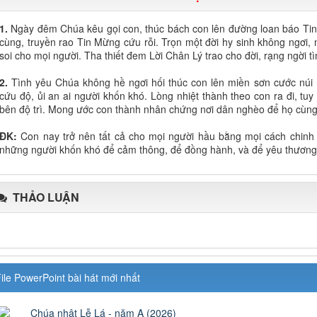
1.
Ngày đêm Chúa kêu gọi con, thúc bách con lên đường loan báo Tin
cùng, truyền rao Tin Mừng cứu rỗi. Trọn một đời hy sinh không ngơi
soi cho mọi người. Tha thiết đem Lời Chân Lý trao cho đời, rạng ngời 
2.
Tình yêu Chúa không hề ngơi hối thúc con lên miền sơn cước nú
cứu độ, ủi an ai người khốn khó. Lòng nhiệt thành theo con ra đi, t
bên độ trì. Mong ước con thành nhân chứng nơi dân nghèo để họ cùng t
ĐK:
Con nay trở nên tất cả cho mọi người hầu bằng mọi cách chinh
những người khốn khó để cảm thông, để đồng hành, và để yêu thương
THẢO LUẬN
ile PowerPoint bài hát mới nhất
Chúa nhật Lễ Lá - năm A (2026)