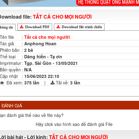
Download file:
TẤT CẢ CHO MỌI NGƯỜI
Download PDF
Download file trình chiếu
hông tin
Tên file
:
Tất cả cho mọi người
Tác giả
:
Anphong Hoan
Phiên bản
:
2 bè
Thể loại
:
Dâng hiến - Tạ ơn
Imprimatur
:
Tgp. Sài Gòn - 13/05/2021
Bản quyền
:
N/A
Cập nhật
:
15/06/2023 22:10
Đã xem
:
375 lần
|
Tải về:
3
lần
ĐÁNH GIÁ
ạn đánh giá thế nào về file này?
Hãy click vào hình sao để đánh giá File
Lời bài hát - Lời kinh:
TẤT CẢ CHO MỌI NGƯỜI