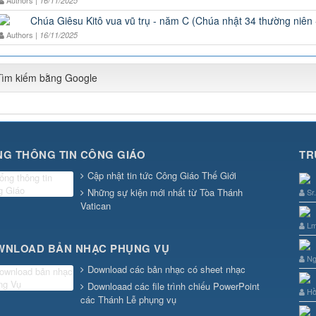
16/11/2025
Chúa Giêsu Kitô vua vũ trụ - năm C (Chúa nhật 34 thường niên
Authors |
16/11/2025
Tìm kiếm bằng Google
G THÔNG TIN CÔNG GIÁO
TR
Cập nhật tin tức Công Giáo Thế Giới
Những sự kiện mới nhất từ Tòa Thánh
Sr
Vatican
Lm
WNLOAD BẢN NHẠC PHỤNG VỤ
Ng
Download các bản nhạc có sheet nhạc
Downloaad các file trình chiếu PowerPoint
Hồ
các Thánh Lễ phụng vụ