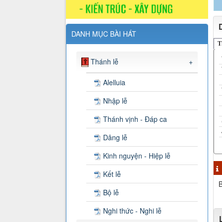
DANH MỤC BÀI HÁT
T
Thánh lễ
+
Alelluia
Nhập lễ
Thánh vịnh - Đáp ca
Dâng lễ
Kinh nguyện - Hiệp lễ
Kết lễ
B
Bộ lễ
Nghi thức - Nghi lễ