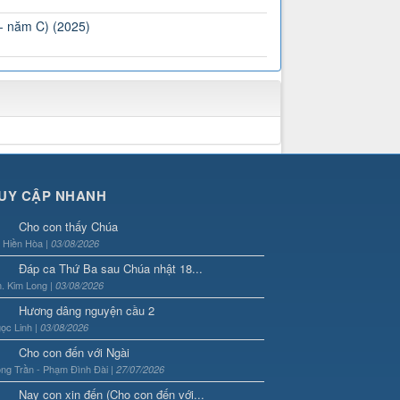
 - năm C) (2025)
UY CẬP NHANH
Cho con thấy Chúa
. Hiền Hòa |
03/08/2026
Đáp ca Thứ Ba sau Chúa nhật 18...
. Kim Long |
03/08/2026
Hương dâng nguyện cầu 2
ọc Linh |
03/08/2026
Cho con đến với Ngài
ng Trần - Phạm Đình Đài |
27/07/2026
Nay con xin đến (Cho con đến với...