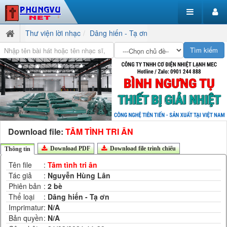
Thư viện lời nhạc
Dâng hiến - Tạ ơn
Download file:
TÂM TÌNH TRI ÂN
Download PDF
Download file trình chiếu
Thông tin
Tên file
:
Tâm tình tri ân
Tác giả
:
Nguyễn Hùng Lân
Phiên bản
:
2 bè
Thể loại
:
Dâng hiến - Tạ ơn
Imprimatur
:
N/A
Bản quyền
:
N/A