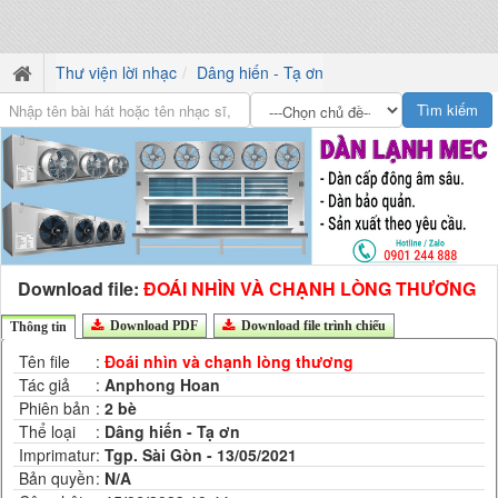
Thư viện lời nhạc
Dâng hiến - Tạ ơn
Download file:
ĐOÁI NHÌN VÀ CHẠNH LÒNG THƯƠNG
Download PDF
Download file trình chiếu
Thông tin
Tên file
:
Đoái nhìn và chạnh lòng thương
Tác giả
:
Anphong Hoan
Phiên bản
:
2 bè
Thể loại
:
Dâng hiến - Tạ ơn
Imprimatur
:
Tgp. Sài Gòn - 13/05/2021
Bản quyền
:
N/A