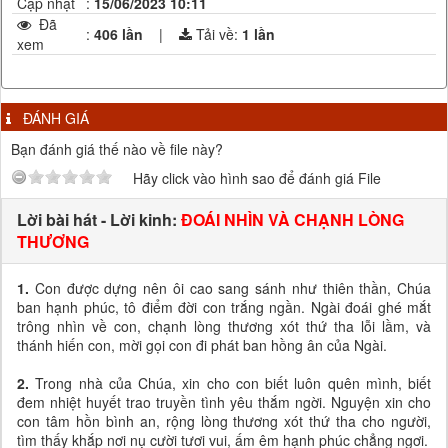
Cập nhật
:
15/06/2023 10:11
Đã
:
406 lần
|
Tải về:
1
lần
xem
ĐÁNH GIÁ
Bạn đánh giá thế nào về file này?
Hãy click vào hình sao để đánh giá File
Lời bài hát - Lời kinh:
ĐOÁI NHÌN VÀ CHẠNH LÒNG
THƯƠNG
1.
Con được dựng nên ôi cao sang sánh như thiên thần, Chúa
ban hạnh phúc, tô điểm đời con trắng ngần. Ngài đoái ghé mắt
trông nhìn về con, chạnh lòng thương xót thứ tha lỗi lầm, và
thánh hiến con, mời gọi con đi phát ban hồng ân của Ngài.
2.
Trong nhà của Chúa, xin cho con biết luôn quên mình, biết
đem nhiệt huyết trao truyền tình yêu thắm ngời. Nguyện xin cho
con tâm hồn bình an, rộng lòng thương xót thứ tha cho người,
tìm thấy khắp nơi nụ cười tươi vui, ấm êm hạnh phúc chẳng ngơi.