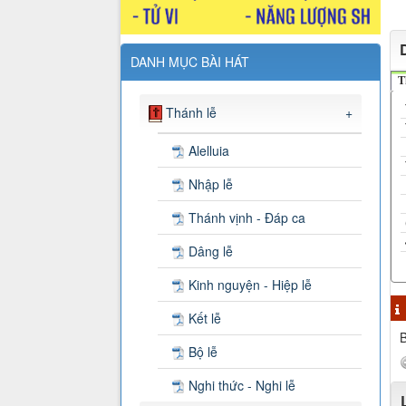
DANH MỤC BÀI HÁT
T
Thánh lễ
+
Alelluia
Nhập lễ
Thánh vịnh - Đáp ca
Dâng lễ
Kinh nguyện - Hiệp lễ
Kết lễ
B
Bộ lễ
Nghi thức - Nghi lễ