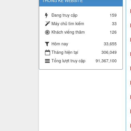
THỐNG KÊ WEBSITE
Đang truy cập
159
Máy chủ tìm kiếm
33
Khách viếng thăm
126
Hôm nay
33,655
Tháng hiện tại
306,049
Tổng lượt truy cập
91,367,100