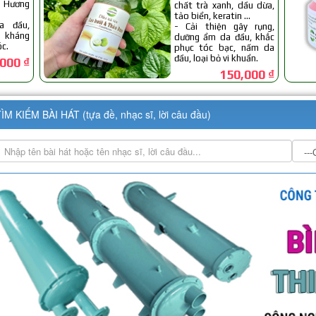
ÌM KIẾM BÀI HÁT (tựa đề, nhạc sĩ, lời câu đầu)