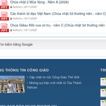
Chúa nhật 2 Mùa Vọng - Năm A (2026)
Authors |
30/11/2025
Các thánh tử đạo Việt Nam (Chúa nhật 33 thường niên - năm C
Authors |
16/11/2025
Chúa Giêsu Kitô vua vũ trụ - năm C (Chúa nhật 34 thường niên
Authors |
16/11/2025
Tìm kiếm bằng Google
G THÔNG TIN CÔNG GIÁO
TR
Cập nhật tin tức Công Giáo Thế Giới
Những sự kiện mới nhất từ Tòa Thánh
Vatican