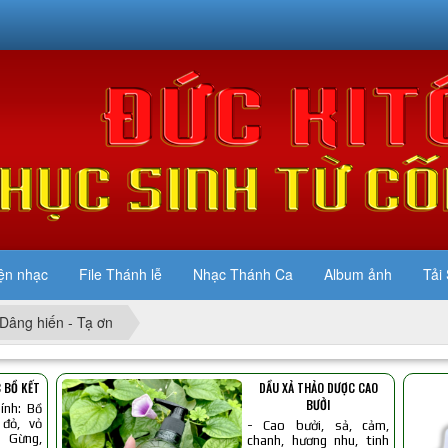
ện nhạc
File Thánh lễ
Nhạc Thánh Ca
Album ảnh
Tải 
Dâng hiến - Tạ ơn