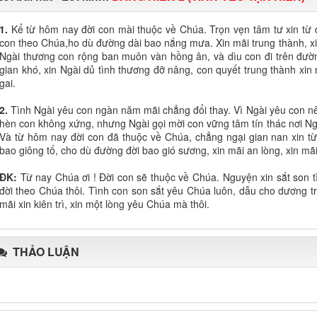
1.
Kể từ hôm nay đời con mài thuộc về Chúa. Trọn vẹn tâm tư xin từ
con theo Chúa,ho dù đường dài bao nắng mưa. Xin mãi trung thành, xi
Ngài thương con rộng ban muôn vàn hồng ân, và dìu con đi trên đườn
gian khó, xin Ngài dủ tình thương đỡ nâng, con quyết trung thành xi
gai.
2.
Tình Ngài yêu con ngàn năm mãi chẳng đổi thay. Vì Ngài yêu con n
hèn con không xứng, nhưng Ngài gọi mời con vững tâm tín thác nơi Ngà
Và từ hôm nay đời con đã thuộc về Chúa, chẳng ngại gian nan xin từ
bao giông tố, cho dù đường đời bao gió sương, xin mãi an lòng, xin mãi 
ĐK:
Từ nay Chúa ơi ! Đời con sẽ thuộc về Chúa. Nguyện xin sắt son t
đời theo Chúa thôi. Tình con son sắt yêu Chúa luôn, dẫu cho dương t
mãi xin kiên trì, xin một lòng yêu Chúa mà thôi.
THẢO LUẬN