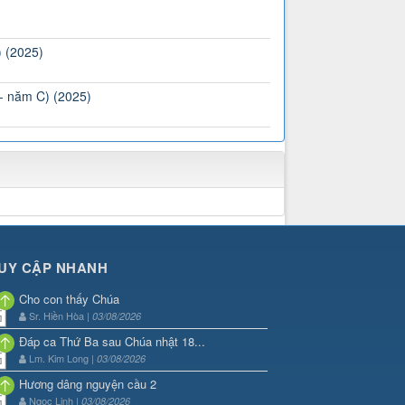
) (2025)
 - năm C) (2025)
UY CẬP NHANH
Cho con thấy Chúa
Sr. Hiền Hòa |
03/08/2026
Đáp ca Thứ Ba sau Chúa nhật 18...
Lm. Kim Long |
03/08/2026
Hương dâng nguyện cầu 2
Ngọc Linh |
03/08/2026