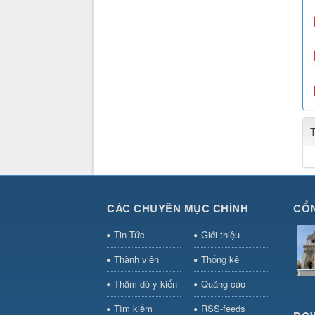
CÁC CHUYÊN MỤC CHÍNH
CỔN
Tin Tức
Giới thiệu
Thành viên
Thống kê
Thăm dò ý kiến
Quảng cáo
Tìm kiếm
RSS-feeds