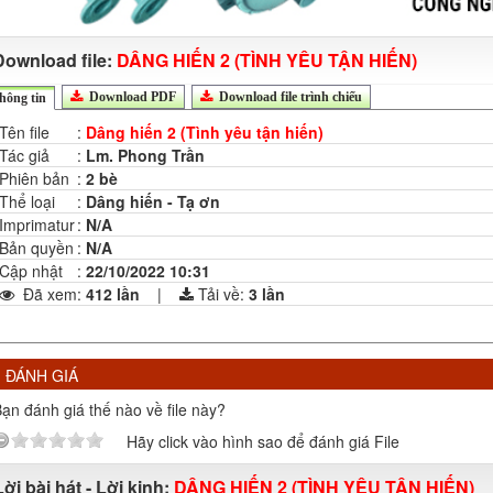
Download file:
DÂNG HIẾN 2 (TÌNH YÊU TẬN HIẾN)
Download PDF
Download file trình chiếu
hông tin
Tên file
:
Dâng hiến 2 (Tình yêu tận hiến)
Tác giả
:
Lm. Phong Trần
Phiên bản
:
2 bè
Thể loại
:
Dâng hiến - Tạ ơn
Imprimatur
:
N/A
Bản quyền
:
N/A
Cập nhật
:
22/10/2022 10:31
Đã xem
:
412 lần
|
Tải về:
3
lần
ĐÁNH GIÁ
ạn đánh giá thế nào về file này?
Hãy click vào hình sao để đánh giá File
Lời bài hát - Lời kinh:
DÂNG HIẾN 2 (TÌNH YÊU TẬN HIẾN)