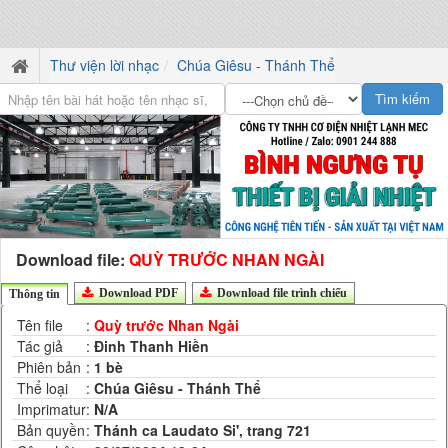
Thư viện lời nhạc
Chúa Giêsu - Thánh Thể
Download file:
QUỲ TRƯỚC NHAN NGÀI
Download PDF
Download file trình chiếu
Thông tin
Tên file
:
Quỳ trước Nhan Ngài
Tác giả
:
Đinh Thanh Hiền
Phiên bản
:
1 bè
Thể loại
:
Chúa Giêsu - Thánh Thể
Imprimatur
:
N/A
Bản quyền
:
Thánh ca Laudato Si', trang 721