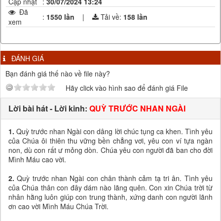
Cập nhật
:
30/07/2024 13:24
Đã
:
1550 lần
|
Tải về:
158
lần
xem
ĐÁNH GIÁ
Bạn đánh giá thế nào về file này?
Hãy click vào hình sao để đánh giá File
Lời bài hát - Lời kinh:
QUỲ TRƯỚC NHAN NGÀI
1.
Quỳ trước nhan Ngài con dâng lời chúc tụng ca khen. Tình yêu
của Chúa ôi thiên thu vững bền chẳng vơi, yêu con ví tựa ngàn
non, dù con rất ư mỏng dòn. Chúa yêu con người đã ban cho đời
Mình Máu cao vời.
2.
Quỳ trước nhan Ngài con chân thành cảm tạ tri ân. Tình yêu
của Chúa thân con đây dám nào lãng quên. Con xin Chúa trời từ
nhân hằng luôn giúp con trung thành, xứng danh con người lãnh
ơn cao vời Mình Máu Chúa Trời.