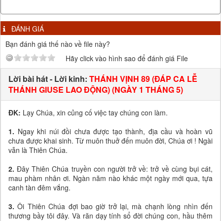
ĐÁNH GIÁ
Bạn đánh giá thế nào về file này?
Hãy click vào hình sao để đánh giá File
Lời bài hát - Lời kinh:
THÁNH VỊNH 89 (ĐÁP CA LỄ
THÁNH GIUSE LAO ĐỘNG) (NGÀY 1 THÁNG 5)
ĐK:
Lạy Chúa, xin củng cố việc tay chúng con làm.
1.
Ngay khi núi đồi chưa được tạo thành, địa cầu và hoàn vũ
chưa được khai sinh. Từ muôn thuở đến muôn đời, Chúa ơi ! Ngài
vẫn là Thiên Chúa.
2.
Đây Thiên Chúa truyền con người trở về: trở về cùng bụi cát,
mau phàm nhân ơi. Ngàn năm nào khác một ngày mới qua, tựa
canh tàn đêm vắng.
3.
Ôi Thiên Chúa đợi bao giờ trở lại, mà chạnh lòng nhìn đến
thương bầy tôi đây. Và răn dạy tính sổ đời chúng con, hầu thêm