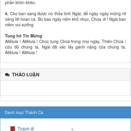
phần khôn khéo.
4.
Cho ban sáng được no thỏa tình Ngài, để ngày ngày mừng rỡ
vâng lời hoan ca. Bù bao ngày nếm khổ nhục, Chúa ơi ! Ngài ban
niềm vui sướng.
Tung hô Tin Mừng
Allêluia ! Allêluia ! Chúc tụng Chúa trong mọi ngày, Thiên Chúa /
cứu độ chúng ta, Ngài đã vác lấy gánh nặng của chúng ta.
Allêluia ! Allêluia !
THẢO LUẬN
Danh mục Thánh Ca
Thánh lễ
+