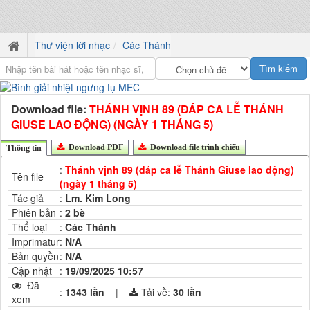
Thư viện lời nhạc
Các Thánh
Download file:
THÁNH VỊNH 89 (ĐÁP CA LỄ THÁNH
GIUSE LAO ĐỘNG) (NGÀY 1 THÁNG 5)
Download PDF
Download file trình chiếu
Thông tin
:
Thánh vịnh 89 (đáp ca lễ Thánh Giuse lao động)
Tên file
(ngày 1 tháng 5)
Tác giả
:
Lm. Kim Long
Phiên bản
:
2 bè
Thể loại
:
Các Thánh
Imprimatur
:
N/A
Bản quyền
:
N/A
Cập nhật
:
19/09/2025 10:57
Đã
:
1343 lần
|
Tải về:
30
lần
xem