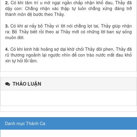
2.
Có khi tâm trí u mờ ngại ngần chấp nhận khổ đau, Thầy đã
dậy con: Chẳng nhận vác thập tự luôn chẳng xứng đáng trở
thành môn đệ bước theo Thầy.
3.
Có khi ai nấy bỏ Thầy vì lời nói chẳng lọt tai, Thầy giúp nhận
ra: Bỏ Thầy biết rồi theo ai Thầy mới có những lời ban sự sống
muôn đời.
4.
Có khi kinh hãi hoảng sợ dại khờ chối Thầy đôi phen, Thầy đã
rủ thương ngoảnh lại ngước nhìn để con trào nước mắt đau khổ
xin tự hối lỗi lầm.
THẢO LUẬN
Danh mục Thánh Ca