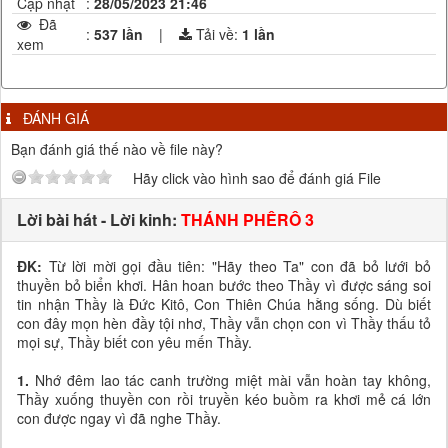
Cập nhật
:
28/05/2023 21:46
Đã
:
537 lần
|
Tải về:
1
lần
xem
ĐÁNH GIÁ
Bạn đánh giá thế nào về file này?
Hãy click vào hình sao để đánh giá File
Lời bài hát - Lời kinh:
THÁNH PHÊRÔ 3
ĐK:
Từ lời mời gọi đầu tiên: "Hãy theo Ta" con đã bỏ lưới bỏ
thuyền bỏ biển khơi. Hân hoan bước theo Thầy vì được sáng soi
tin nhận Thầy là Đức Kitô, Con Thiên Chúa hằng sống. Dù biết
con đây mọn hèn đầy tội nhơ, Thầy vẫn chọn con vì Thầy thấu tỏ
mọi sự, Thầy biết con yêu mến Thầy.
1.
Nhớ đêm lao tác canh trường miệt mài vẫn hoàn tay không,
Thầy xuống thuyền con rồi truyền kéo buồm ra khơi mẻ cá lớn
con được ngay vì đã nghe Thầy.