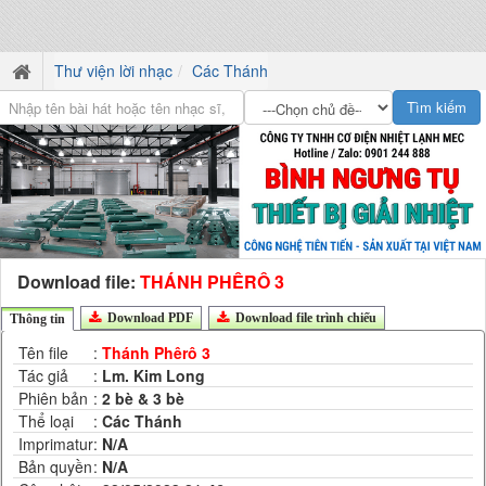
Thư viện lời nhạc
Các Thánh
Download file:
THÁNH PHÊRÔ 3
Download PDF
Download file trình chiếu
Thông tin
Tên file
:
Thánh Phêrô 3
Tác giả
:
Lm. Kim Long
Phiên bản
:
2 bè & 3 bè
Thể loại
:
Các Thánh
Imprimatur
:
N/A
Bản quyền
:
N/A