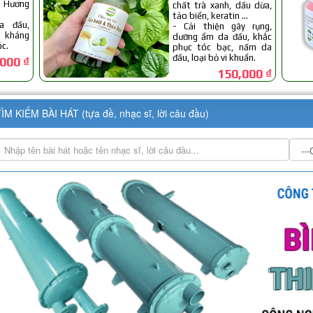
ÌM KIẾM BÀI HÁT (tựa đề, nhạc sĩ, lời câu đầu)