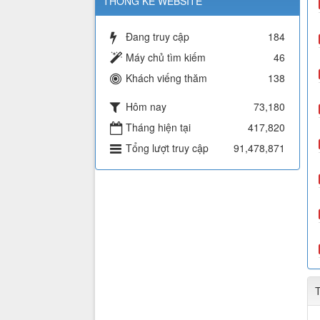
THỐNG KÊ WEBSITE
Đang truy cập
184
Máy chủ tìm kiếm
46
Khách viếng thăm
138
Hôm nay
73,180
Tháng hiện tại
417,820
Tổng lượt truy cập
91,478,871