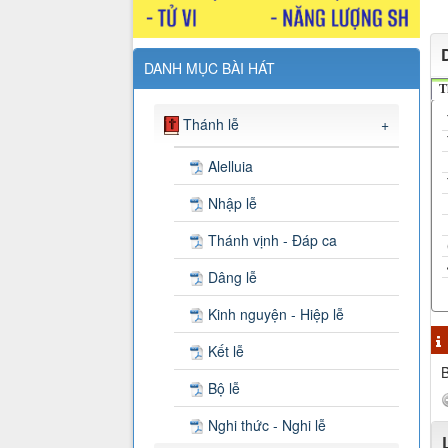
DANH MỤC BÀI HÁT
T
Thánh lễ
+
Alelluia
Nhập lễ
Thánh vịnh - Đáp ca
Dâng lễ
Kinh nguyện - Hiệp lễ
Kết lễ
B
Bộ lễ
Nghi thức - Nghi lễ