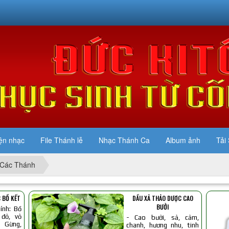
ện nhạc
File Thánh lễ
Nhạc Thánh Ca
Album ảnh
Tải 
Các Thánh