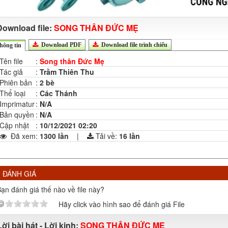
Download file:
SONG THÂN ĐỨC MẸ
Download PDF
Download file trình chiếu
hông tin
Tên file
:
Song thân Đức Mẹ
Tác giả
:
Trầm Thiên Thu
Phiên bản
:
2 bè
Thể loại
:
Các Thánh
Imprimatur
:
N/A
Bản quyền
:
N/A
Cập nhật
:
10/12/2021 02:20
Đã xem
:
1300 lần
|
Tải về:
16
lần
ĐÁNH GIÁ
ạn đánh giá thế nào về file này?
Hãy click vào hình sao để đánh giá File
Lời bài hát - Lời kinh:
SONG THÂN ĐỨC MẸ