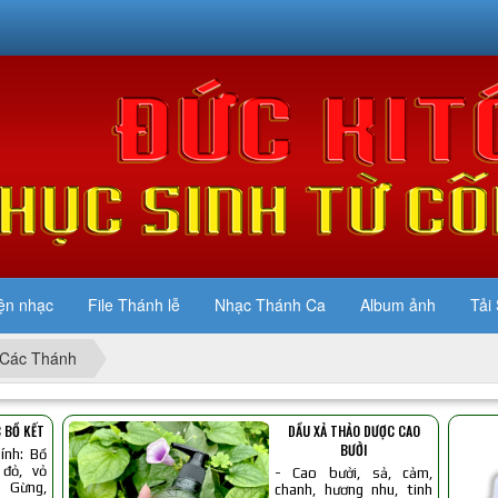
ện nhạc
File Thánh lễ
Nhạc Thánh Ca
Album ảnh
Tải 
Các Thánh