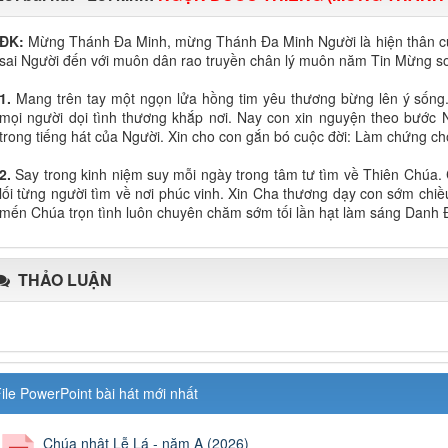
ĐK:
Mừng Thánh Đa Minh, mừng Thánh Đa Minh Người là hiện thân củ
sai Người đến với muôn dân rao truyền chân lý muôn năm Tin Mừng soi
1.
Mang trên tay một ngọn lửa hồng tim yêu thương bừng lên ý sống. 
mọi người dọi tình thương khắp nơi. Nay con xin nguyện theo bước
trong tiếng hát của Người. Xin cho con gắn bó cuộc đời: Làm chứng ch
2.
Say trong kinh niệm suy mỗi ngày trong tâm tư tìm về Thiên Chúa.
lối từng người tìm về nơi phúc vinh. Xin Cha thương dạy con sớm chi
mến Chúa trọn tình luôn chuyên chăm sớm tối lần hạt làm sáng Danh
THẢO LUẬN
ile PowerPoint bài hát mới nhất
Chúa nhật Lễ Lá - năm A (2026)