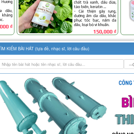
ÌM KIẾM BÀI HÁT (tựa đề, nhạc sĩ, lời câu đầu)