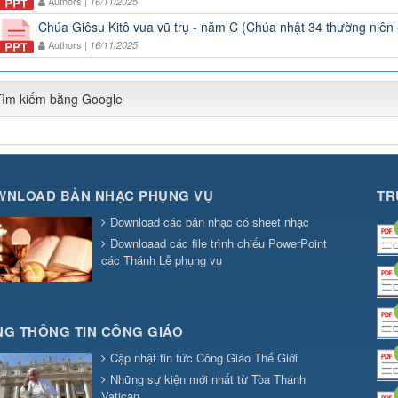
Authors |
16/11/2025
Chúa Giêsu Kitô vua vũ trụ - năm C (Chúa nhật 34 thường niên
Authors |
16/11/2025
Tìm kiếm bằng Google
WNLOAD BẢN NHẠC PHỤNG VỤ
TR
Download các bản nhạc có sheet nhạc
Downloaad các file trình chiếu PowerPoint
các Thánh Lễ phụng vụ
G THÔNG TIN CÔNG GIÁO
Cập nhật tin tức Công Giáo Thế Giới
Những sự kiện mới nhất từ Tòa Thánh
Vatican