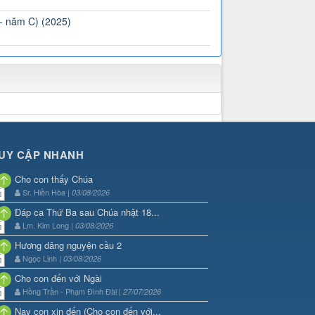
 - năm C) (2025)
UY CẬP NHANH
Cho con thấy Chúa
Sr. Hiền Hòa |
03/08/2026
Đáp ca Thứ Ba sau Chúa nhật 18...
Lm. Kim Long |
03/08/2026
Hương dâng nguyện cầu 2
Ngọc Linh |
03/08/2026
Cho con đến với Ngài
Hồng Trần - Phạm Đình Đài |
27/07/2026
Nay con xin đến (Cho con đến với...