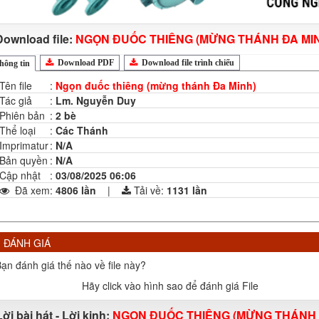
Download file:
NGỌN ĐUỐC THIÊNG (MỪNG THÁNH ĐA MI
Download PDF
Download file trình chiếu
hông tin
Tên file
:
Ngọn đuốc thiêng (mừng thánh Đa Minh)
Tác giả
:
Lm. Nguyễn Duy
Phiên bản
:
2 bè
Thể loại
:
Các Thánh
Imprimatur
:
N/A
Bản quyền
:
N/A
Cập nhật
:
03/08/2025 06:06
Đã xem
:
4806 lần
|
Tải về:
1131
lần
ĐÁNH GIÁ
ạn đánh giá thế nào về file này?
Hãy click vào hình sao để đánh giá File
Lời bài hát - Lời kinh:
NGỌN ĐUỐC THIÊNG (MỪNG THÁNH 